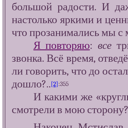
большой радости. И даж
настолько яркими и ценн
что прозанимались мы с м
Я повторяю
:
все
три
звонка. Всё время, отвед
ли говорить, что до оста
дошло?..
[2]
:355
И какими же «круглым
смотрели в мою сторону
Наконец, Мстислав Л