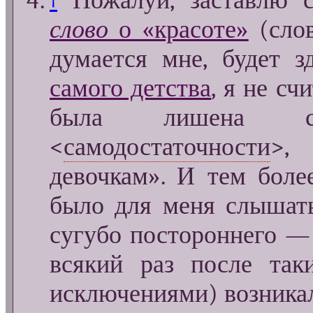
↑
Пожалуй, заставлю с
слово
о «красоте»
(слов
думается мне, будет 
самого детства
, я не сч
была лишена сп
<
самодостаточности
>,
девочкам». И тем боле
было для меня слышать
сугубо постороннего —
всякий раз после так
исключениями) возника