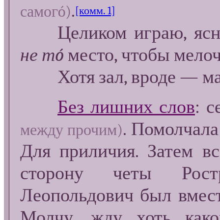
.
самогó)
[комм. 1]
Целиком играю, ясное 
не тó
место, чтобы мелоч
Хотя зал, вроде — ма
Без лишних слов
: с
. Помолчала
между прочим)
Для приличия. Затем вс
сторону четы Рост
Леопольдович был вмест
Молчу, жду хоть каког