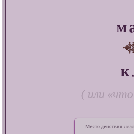
м
к
( или «что
Место действия :
мал