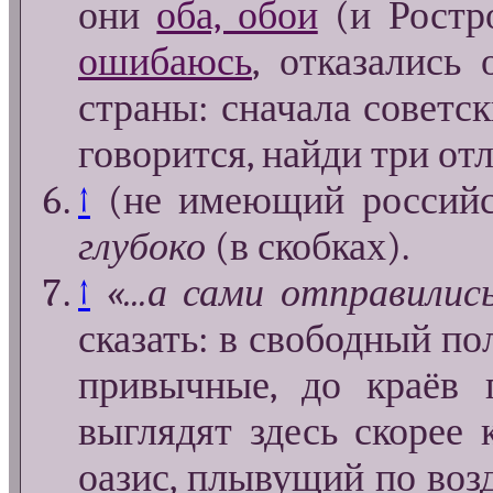
они
оба, обои
(и Ростро
ошибаюсь
, отказались
страны: сначала советск
говорится, найди три от
↑
(не имеющий российс
глубоко
(в скобках).
↑
«...а сами отправилис
сказать: в свободный пол
привычные, до краёв 
выглядят здесь скорее 
оазис, плывущий по воз