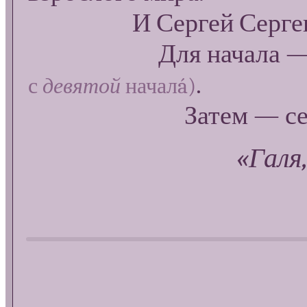
И Сергей Сергеич — 
Для начала — опя
.
с
девятой
началá)
Затем — седьмая.
«Галя