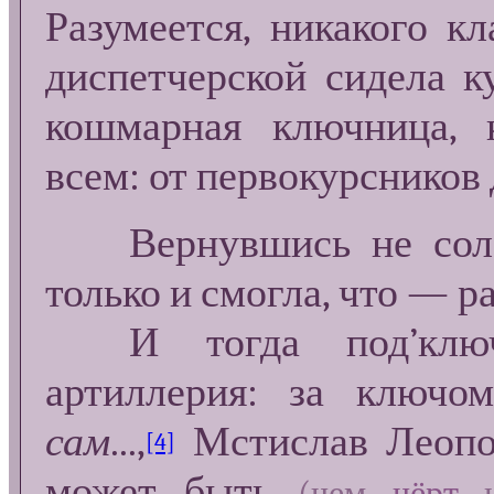
Разумеется, никакого кл
диспетчерской сидела ку
кошмарная ключница, 
всем: от первокурсников
Вернувшись не солон
только и смогла, что — р
И тогда под’ключи
артиллерия: за ключо
сам
...,
Мстислав Леопо
[4]
может быть
(чем
чёрт
н