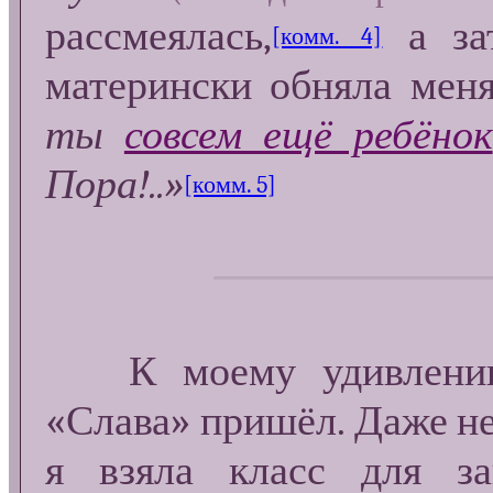
рассмеялась,
а зат
[комм. 4]
матерински обняла мен
ты
совсем ещё ребёнок
Пора!..»
[комм. 5]
К моему удивлению 
«Слава» пришёл. Даже н
я взяла класс для з