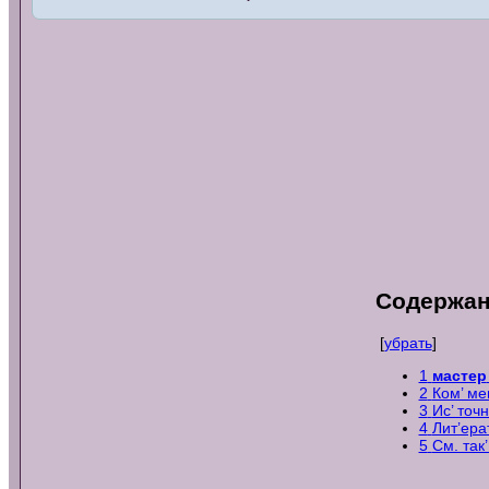
Содержа
[
убрать
]
1
мастер
2
Ком’ ме
3
Ис’ точ
4
Лит’ер
5
См. так’