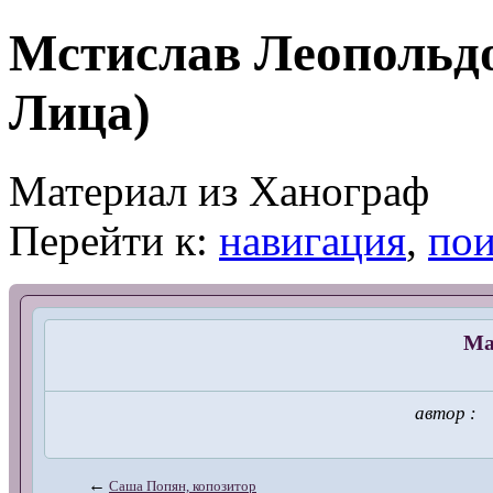
Мстислав Леопольдо
Лица)
Материал из Ханограф
Перейти к:
навигация
,
пои
Ма
автор 
←
Саша Попян, копозитор