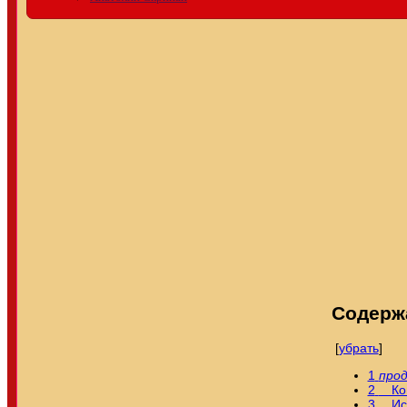
Содерж
[
убрать
]
1
про
2
Ком
3
Ис..