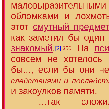
маловыразительны
обломками и лохмоть
этот
смутный предмет
как заметил бы один
знакомый
.
На
пс
[3]
:350
совсем не хотелось 
бы..., если бы они 
следствиями и последст
и закоулков памяти.
...так сложил