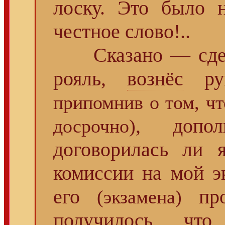
лоску. Это было н
честное слово!..
Сказано — сдела
рояль,
вознёс
рук
припомнив о том, чт
, дополн
досрочно)
договорилась ли 
комиссии на мой э
его
про
(экзамена)
получилось, что