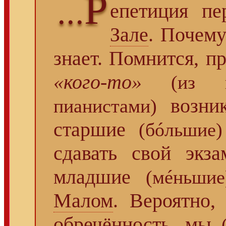
Р
...
епетиция п
Зале
. Почему
знает. Помнится, пр
«кого-то»
(из 
возни
пианистами)
старшие
(бóльшие)
сдавать свой экз
младшие
(мéньшие
Малом
. Вероятно
обречённость, мы