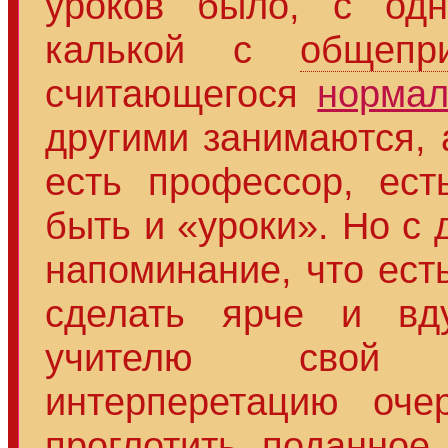
уроков было, с одн
калькой с
общепри
считающегося
норма
другими занимаются, а
есть профессор, ест
быть и «уроки». Но с 
напоминание, что ест
сделать ярче и вду
учителю свой в
интерперетацию оче
проглотить поданное