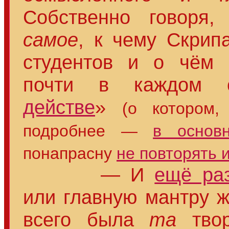
Собственно говоря
самое
, к чему Скрип
студентов и о чём 
почти в каждом 
действе
»
(о котором,
подробнее —
в основ
понапрасну
не повторять 
— И
ещё ра
или главную мантру ж
всего была
та
твор