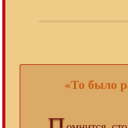
«То было р
П
...
омнится, ст