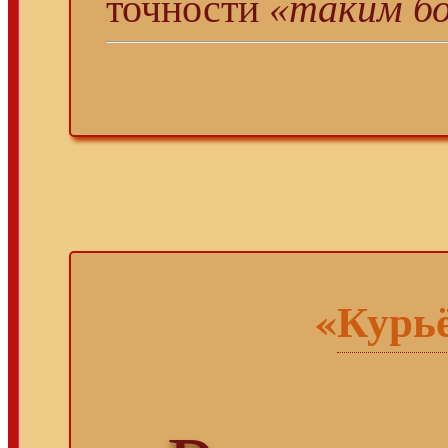
точности
«таким б
«
Курь