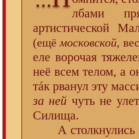
лбами п
артистической Мал
(ещё
московской
, ве
еле ворочая тяжел
неё всем телом, а о
тáк рванул эту масс
за ней
чуть не улет
Силища.
А столкнулись м