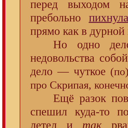
перед выходом на
пребольно
пихнул
прямо как в дурной 
Но одно дело 
недовольства собо
дело — чуткое
(по
про Скрипая, конечн
Ещё разок повто
спешил куда-то 
летел и
так
рван