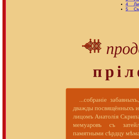
4
Лит
5
См
про
прi
...собранiе забавныхъ
дважды посвящённыхъ и
лицомъ Анатолiя Скрипа
мемуаровъ съ зате
памятными сѣрдцу мѣма