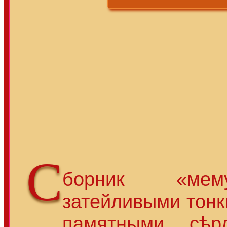
С
борник «мем
затейливыми тонк
памятными сѣр