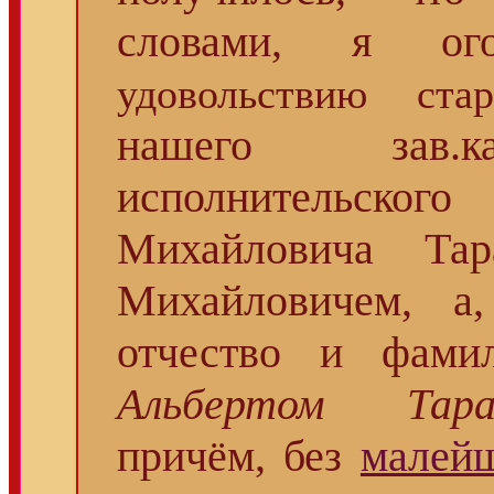
словами, я ог
удовольствию стар
нашего зав.ка
исполнительског
Михайловича Тар
Михайловичем, а
отчество и фам
Альбертом Тарак
причём, без
малей