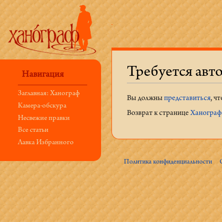
Требуется авт
Навигация
Перейти к:
навигация
,
поиск
Заглавная: Ханограф
Вы должны
представиться
, ч
Камера-обскура
Возврат к странице
Ханограф:
Несвежие правки
Все статьи
Лавка Избранного
Политика конфиденциальности