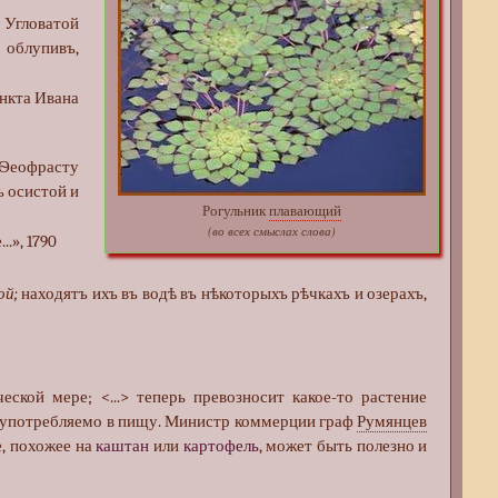
 Угловатой
 облупивъ,
нкта Ивана
, Ѳеофрасту
ъ осистой и
Рогульник
плавающий
(во всех смыслах слова)
.», 1790
ой;
находятъ ихъ въ водѣ въ нѣкоторыхъ рѣчкахъ и озерахъ,
еской мере; <...> теперь превозносит какое-то растение
ть употребляемо в пищу. Министр коммерции граф
Румянцев
е, похожее на
каштан
или
картофель
, может быть полезно и