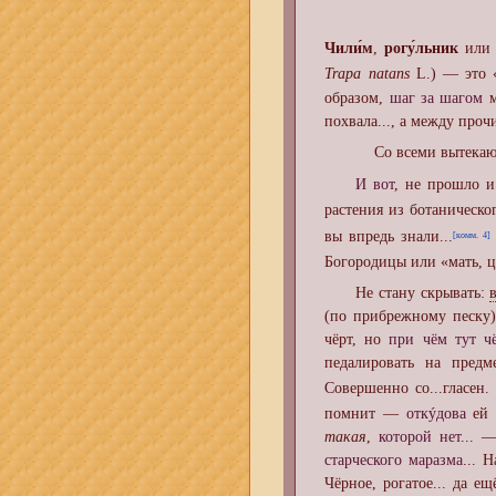
Чили́м
,
рогу́льник
ил
Trapa natans
L.) — это 
образом,
шаг за шагом
м
похвала..., а между про
Со всеми вытек
И вот
, не прошло и
растения из ботаническо
вы впредь знали...
[комм. 4]
Богородицы или «мать, 
Не стану скрывать:
(по прибрежному песку
чёрт, но
при чём тут ч
педалировать на предм
Совершенно со...гласен.
помнит —
откýдова
ей 
такая
,
которой нет
... 
старческого маразма
... 
Чёрное, рогатое... да ещ