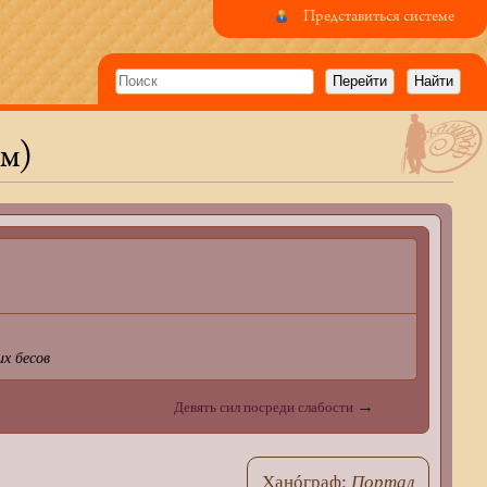
Представиться системе
ум)
их бесов
→
Девять сил посреди слабости
Ханóграф:
Портал