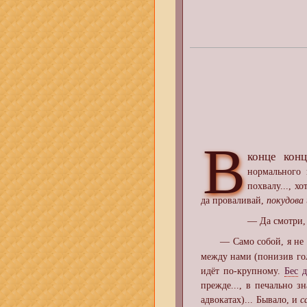
В
конце конц
нормального 
похвалу..., х
да проваливай,
покудова 
— Да смотри,
— Само собой, я не 
между нами (понизив гол
идёт по-крупному.
Бес
д
прежде..., в печально з
адвокатах)... Бывало, и
с