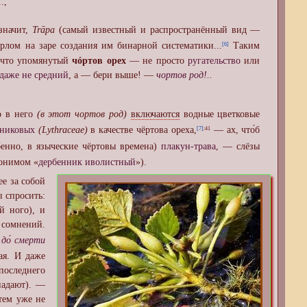
.,
 значит,
Trāpa
(самый известный и распространённый вид —
ом на заре создания им бинарной систематики...
Таким
[6]
 что упомянутый
чóртов орех
— не просто
ругательство
или
даже не средний
, а — бери выше! —
чортов род!..
о в него
(в этот чортов род)
включаются
водные цветковые
нниковых
(Lythraceae)
в качестве чёртова ореха,
— ах, что́б
[7]
:41
бенно, в языческие чёртовы времена)
плакун-трава
, — слёзы
донимом «
дербенник иволистный
»).
ее за собой
ы спросить:
й ного), и
 сомнений.
до́ смерти
ая. И даже
последнего
падают). —
тем уже не