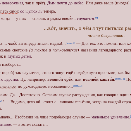
ь невероятная
, так и прёт).
Дым почти до небес
. Или даже выше (иногда).
еперь сами
:
до шуток ли
теперь,
когда — у них — сплошь и рядом
тако́е
...
случается
.
[3]
...вóт, значит
, о чём я тут пытался рас
ь
.
почти безуспешно
ах...,
что́б
вы впредь знали, мадам!...
— Для тех, кто помнит или хо
[комм. 1]
 самые светские
(а также и полу-светские)
названия легендарного рас
ек и
глупых детей
.
и
наоборот
...
порой) так случается, что его зовут ещё подчёркнуто простыми, как 
го царства
. Ну, например:
водяно́й оре́х
, или
водяно́й кашта́н
.
Но 
[комм. 2]
циальное
, но руководящее, несомненно...
[комм. 3]
м. Да... Достаточно. Оставим глупые рассуждения, как говорил один
— Видимо, дело об...стоит с...лишком серьёзно, когда на каждой стро
[4]
:6
а.
бывало... Изобразив на лице подобающее случаю —
маленькое удивление
.
енькое
, — я хотел сказать...