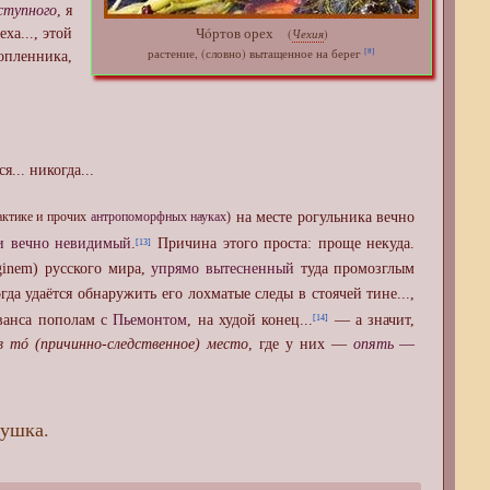
ступного
, я
Чóртов орех
Чехия
ха..., этой
(
)
[8]
растение, (словно) вытащенное на берег
опленника,
я... никогда...
на месте рогульника вечно
рактике и прочих
антропоморфных науках
)
и вечно невидимый
.
Причина этого проста: проще некуда.
[13]
inem) русского мира,
упрямо вытесненный
туда промозглым
гда удаётся обнаружить его лохматые следы в стоячей тине...,
анса пополам
с Пьемонтом
, на худой конец...
— а значит,
[14]
в тó (причинно-следственное) место
, где у них —
опять
—
т...,
тушка.