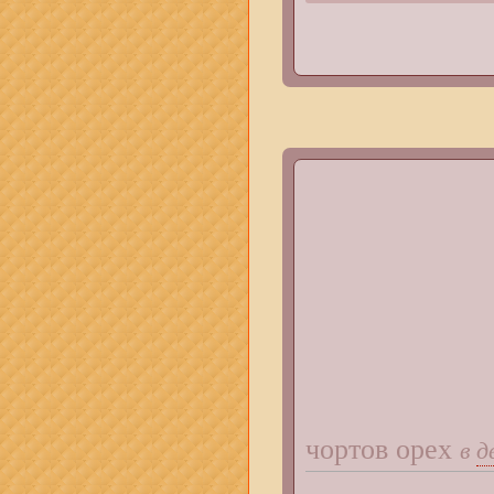
чортов орех
в
д