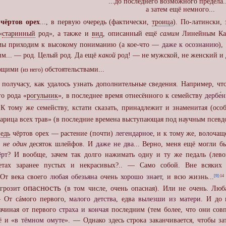
...до последнего возможного предела..
а затем ещё немного...
и
чёртов орех
..., в первую очередь (фактически,
троица
). По-латински,
«
старинный
род», а также и
вид
, описанный ещё
самим
Линейным Карл
ы приходим к высокому пониманию (а кое-что —
даже к осознанию
),
чим... — род. Целый род. Да ещё
какой
род! — не мужской, не женский и
ающими
обстоятельствами...
(из него)
 получасу, как удалось узнать дополнительные сведения. Например, чт
го рода «
рогульник
», в последнее время отнесённого к семейству
дербе́
К тому же семейству, кстати сказать, принадлежит и знаменитая (осо
царица всех трав» (в последние времена выступающая под научным псев
ведь
чёртов орех — растение (почти)
легендарное
, и к тому же, волочащ
)
не один
десяток шлейфов. И
даже не два
... Верно, меня ещё могли б
ёрт
? И вообще, зачем так долго нажимать одну и ту же педаль (лево
етах заранее пустых и некрасивых?.. — Само собой. Вне всяких
 От века своего
любая обезьяна
очень
хорошо знает
, и всю жизнь...
[9]
:14
опасность
грозит
(в том числе, очень опасная). Или не очень. Люб
— От сáмого первого,
малого детства
, едва
вылезши из матери
. И до 
Начиная от первого
страха и кончая
последним (тем более, что они сов
ё и «
в тёмном омуте
». — Однако здесь строка заканчивается, чтобы за