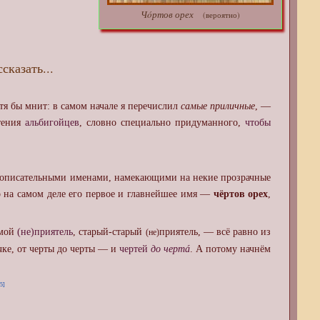
Чóртов орех
(вероятно)
сказать...
тя бы мнит: в самом начале я перечислил
самые приличные
, —
тения
альбигойцев
, словно специально придуманного,
чтобы
бы описательными именами, намекающими на некие прозрачные
на самом деле его первое и главнейшее имя —
чёртов орех
,
 мой
(не)приятель
, старый-старый
приятель, — всё равно из
(не)
чке, от черты до черты — и
чертей
до чертá
. А потому начнём
[5]