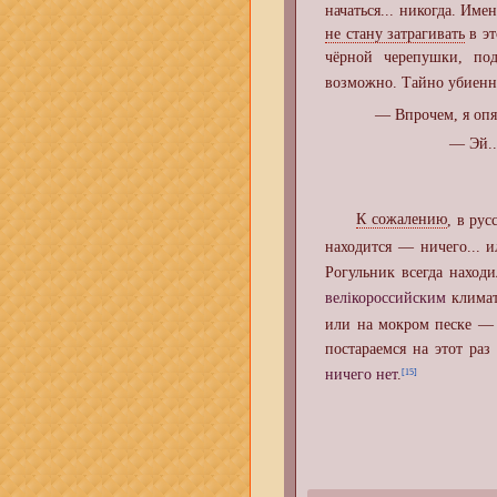
начаться... никогда. Име
не стану затрагивать
в эт
чёрной черепушки, по
возможно. Тайно убиен
— Впрочем, я оп
— Эй..
К сожалению
, в ру
находится — ничего... 
Рогульник всегда находил
велiкороссийским
климат
или на мокром песке 
постараемся на этот ра
ничего нет
.
[15]