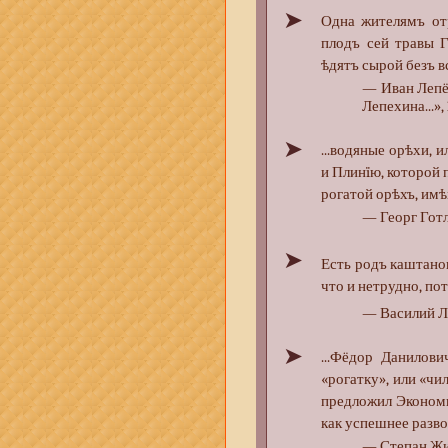
➤
Одна жителямъ отр
плодъ сей травы 
ѣдятъ сырой безъ в
— Иван Лепё
Лепехина...»,
➤
...водяные орѣхи, и
и Плинïю, которой 
рогатой орѣхъ, имѣ
— Георг Готли
➤
Есть родъ каштано
что и нетрудно, по
— Василий Л
➤
...Фёдор Данилови
«рогатку», или «чи
предложил Экономи
как успешнее разво
— Степан Жих