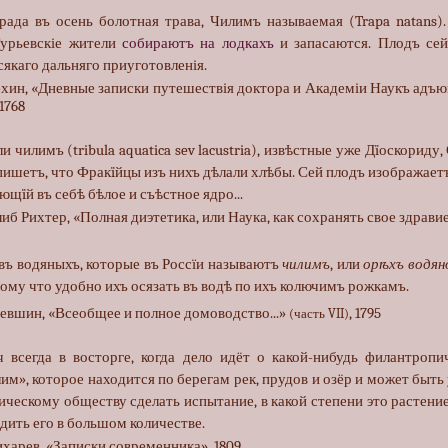
ада въ осень болотная трава, Чилимъ называемая (Trapa natans).
Гурьевскіе жители
собираютъ на лодкахъ
и запасаются. Плодъ сей
сякаго дальняго приуготовленія.
хин, «Дневные записки путешествія доктора и Академіи Наукъ адъю
 1768
ли чилимъ (tribula aquatica sev lacustria), извѣстные уже Дïоскориду
пишетъ, что Фракïйцы изъ нихъ дѣлали хлѣбы. Сей плодъ изображает
ющïй въ себѣ бѣлое и съѣстное ядро...
б Рихтер, «Полная диэтетика, или Наука, как сохранять свое здравие..
въ водяныхъ, которые въ Россїи называютъ
чилимъ
, или
орѣхъ водян
тому что удобно ихъ осязать въ водѣ по ихъ колючимъ рожкамъ.
евшин, «Всеобщее и полное домоводство...»
, 1795
(часть VII)
ч всегда в восторге, когда дело идёт о какой-нибудь филантропич
лим», которое находится по берегам рек, прудов и озёр и может бы
ческому обществу сделать испытание, в какой степени это растени
дить его в большом количестве.
арев, «Записки современника», 1809