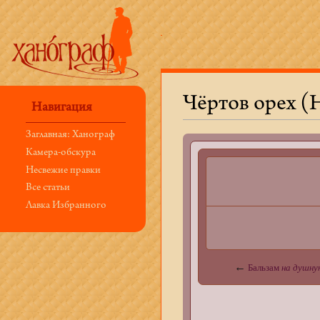
Чёртов орех (
Навигация
Перейти к:
навигация
,
поиск
Заглавная: Ханограф
Камера-обскура
Несвежие правки
Все статьи
Лавка Избранного
←
Бальзам
на душну