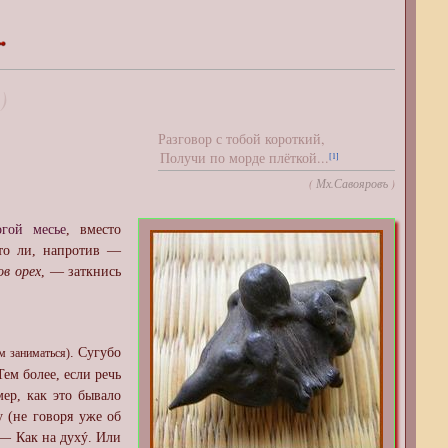
)
Разговор с тобой короткий,
Получи по морде плёткой...
[1]
(
Мх.Савояровъ
)
гой месье
, вместо
 то ли, напротив —
ов орех
, — заткнись
. Сугубо
м заниматься)
 Тем более, если речь
мер, как это бывало
у (не говоря уже об
 — Как на духý. Или