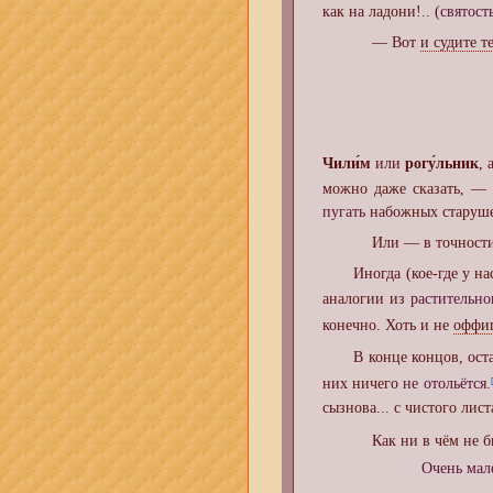
как на ладони!.. (
святост
— Вот
и судите т
Чили́м
или
рогу́льник
, 
можно даже сказать, —
пугать
набожных старуш
Или — в точност
Иногда (кое-где у нас 
аналогии из
растительно
конечно. Хоть и не
оффи
В конце концов, остави
них ничего
не отольётся
.
сызнова... с чистого лист
Как ни в чём не 
Очень мал