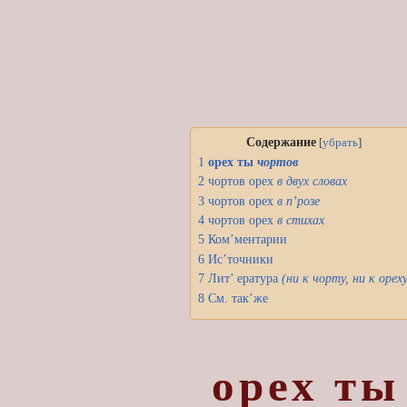
Содержание
[
убрать
]
1
орех ты
чортов
2
чортов орех
в
двух словах
3
чортов орех
в п’розе
4
чортов орех
в стихах
5
Ком’ментарии
6
Ис’точники
7
Лит’ ература
(ни к чорту, ни к орех
8
См. так’же
орех ты