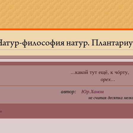
Натур-философия натур. Плантари
...какой тут ещё, к чóрту,
орех
...
автор:
Юр.Ханон
не считая десятка мелк
ю