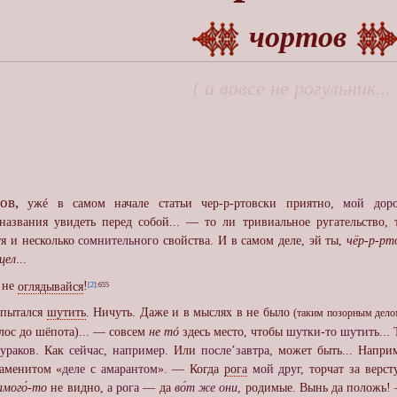
чортов
( а вовсе не рогульник... 
ов,
ужé в самом начале статьи чер-р-ртовски приятно,
мой доро
названия увидеть перед собой... — то ли тривиальное ругательство,
отя и несколько
сомнительного
свойства. И в самом деле, эй ты,
чёр-р-рт
цел
...
 не
оглядывайся
!
[2]
:655
пытался
шутить
. Ничуть. Даже и в мыслях в не было
(таким позорным дело
ос до шёпота)... — совсем
не тó
здесь место, чтобы
шутки-то шутить
...
ураков
. Как
сейчас, например
. Или
после’завтра
, может быть... Напри
наменитом «
деле с амарантом
». — Когда
рога
мой друг
, торчат за верст
амого́-то
не видно,
а рога
— да
во́т же они
, родимые. Вынь да положь!