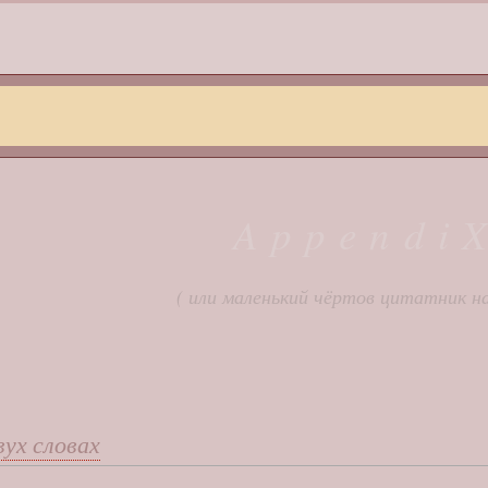
Appendi
( или маленький чёртов цитатник на
вух словах