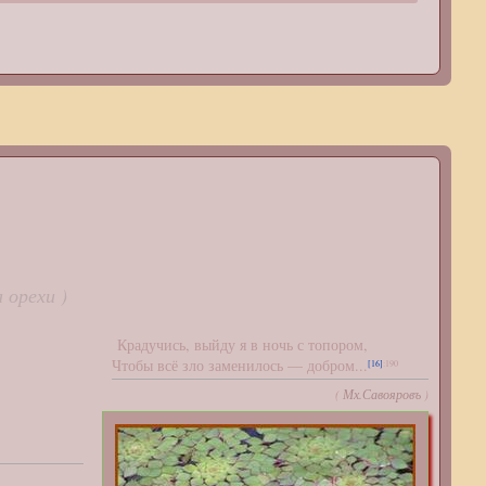
X
 орехи )
Крадучись, выйду я в ночь с топором,
Чтобы всё зло заменилось — добром...
[16]
:190
(
Мх.Савояровъ
)