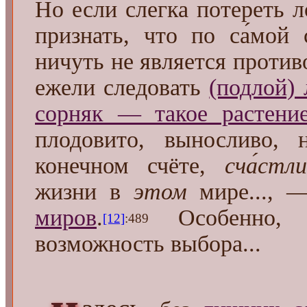
Но если слегка потереть л
признать, что по са́мой
ничуть не является проти
ежели следовать
(подлой) 
сорняк — такое растени
плодовито, выносливо, 
конечном счёте,
сча́стл
жизни в
этом
мире..., 
миров
.
Особенно, е
[12]
:489
возможность выбора...