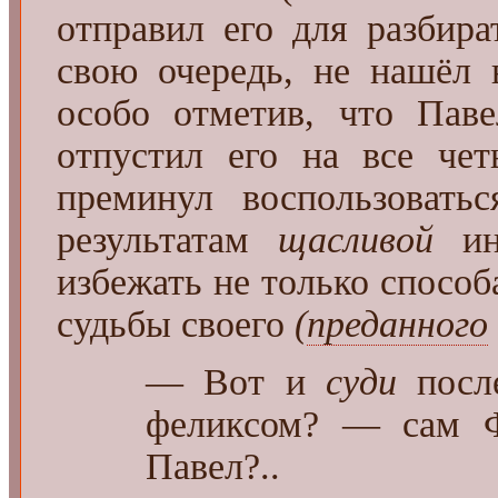
отправил его для разбира
свою очередь, не нашёл 
особо отметив, что Паве
отпустил его на все че
преминул воспользовать
результатам
щасливой
инт
избежать не только способа
судьбы своего
(
преданного
— Вот и
суди
посл
феликсом? — сам Ф
Павел?..