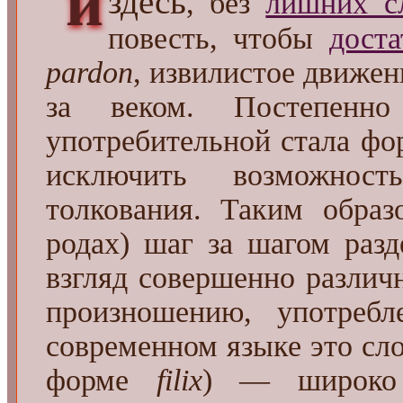
и
здесь
, без
лишних с
повесть, чтобы
доста
pardon
, извилистое движен
за веком. Постепенн
употребительной стала ф
исключить возможнос
толкования. Таким образ
родах) шаг за шагом раз
взгляд совершенно различ
произношению, употре
современном языке это сло
форме
filix
) — широко 