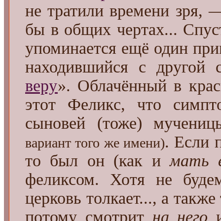
не тратили времени зря, 
бы в общих чертах... Спус
упоминается ещё один при
находившийся с другой 
веру
». Облачённый в кра
этот Феликс, что симпт
сыновей (тоже) мучени
. Если
вариант того же имени)
то был он (как и
мать е
феликсом. Хотя не будем 
церковь толкает..., а также
потому смотрит
на него
и