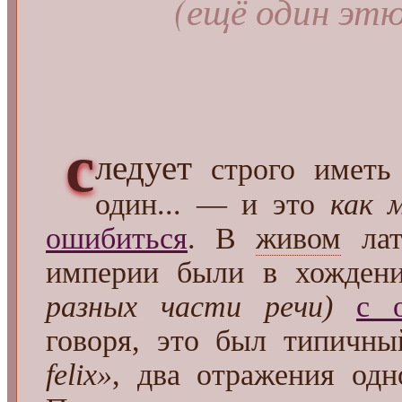
(ещё один этю
с
ледует
строго иметь 
один... — и это
как 
ошибиться
. В
живом
лат
империи были в хожден
разных части речи)
с 
говоря, это был типичн
felix»
, два отражения одн