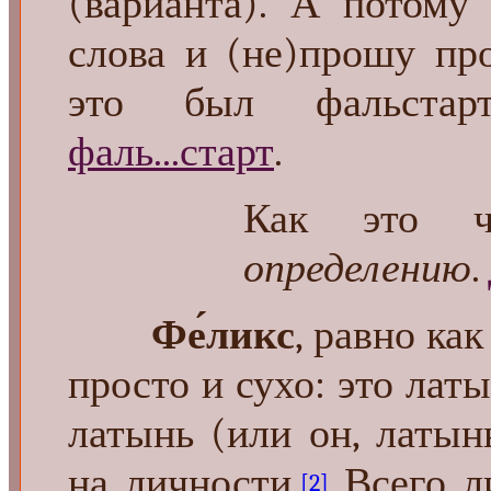
(варианта). А потому
слова и (не)прошу пр
это был фальста
фаль...старт
.
Как это ча
определению
.
Фе́ликс
, равно как
просто и сухо: это лат
латынь (или он, латын
на личности
.
Всего ли
[2]