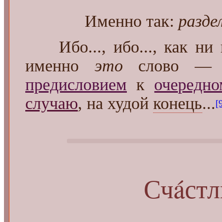
Именно так:
разде
Ибо..., ибо..., как ни 
именно
это
слово — 
предисловием
к
очередн
случаю
, на худой
конець
...
[
Счáстл