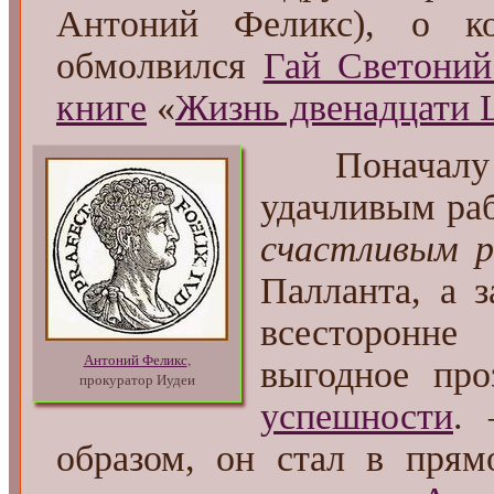
Антоний Феликс), о ко
обмолвился
Гай Светоний
книге
«
Жизнь двенадцати 
Поначалу
удачливым раб
счастливым 
Палланта, а 
всесторонне
Антоний Феликс
,
выгодное пр
прокуратор Иудеи
успешности
. 
образом, он стал в прям