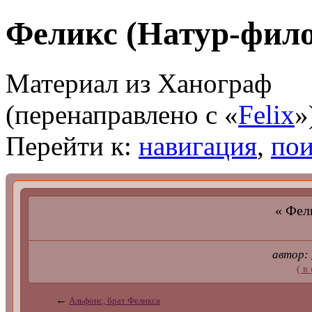
Феликс (Натур-фило
Материал из Ханограф
(перенаправлено с «
Felix
»
Перейти к:
навигация
,
пои
« Фели
автор:
( в
←
Альфонс, брат Феликса