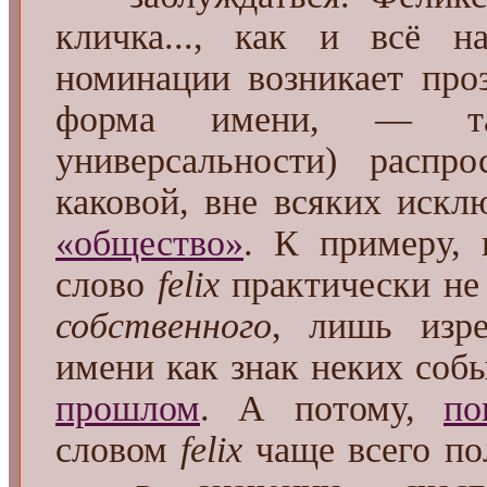
кличка..., как и всё н
номинации возникает про
форма имени, — та
универсальности) распр
каковой, вне всяких искл
«общество»
. К примеру, 
слово
felix
практически не 
собственного
, лишь изре
имени как знак неких соб
прошлом
. А потому,
по
словом
felix
чаще всего пол