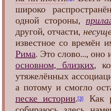
широко распространё
одной стороны,
прила
другой, отчасти,
несущ
известное со времён 
Рима
. Это слово..., он
основном, близких
, к
утяжелённых ассоциац
а потому и смогло ос
песке истории
.
Как р
[3]
собираюсь здесь намек