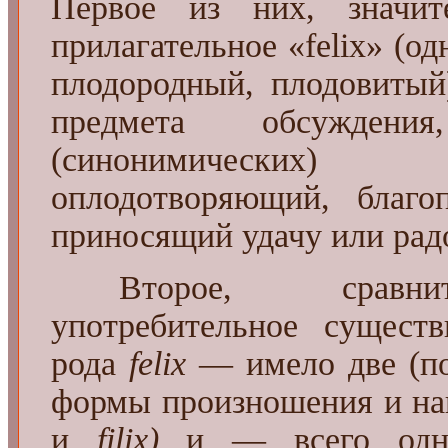
Первое из них, значи
прилагательное «felix» (о
плодородный, плодовитый
предмета обсужден
(синонимических) 
оплодотворяющий, благо
приносящий удачу или рад
Второе, сравнит
употребительное существ
рода
felix
— имело две (по
формы произношения и на
и
filix)
и — всего од