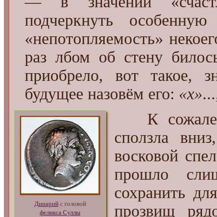
— в значении «счастл
подчеркнуть особенную
«непотопляемость» некоег
раз лбом об стену билос
приобрело, вот такое, з
будущее назовём его:
«х»
..
К сожалению
сползла вниз
восковой спе
прошло сли
сохранить дл
Динарий
с головой
прозвищ ряд
феликса Суллы