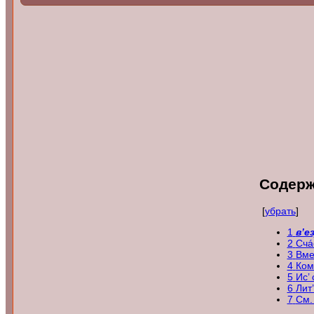
Содер
[
убрать
]
1
в’е
2
Счá
3
Вме
4
Ком
5
Ис’
6
Лит
7
См.