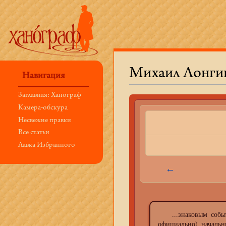
Михаил Лонги
Навигация
Перейти к:
навигация
,
поиск
Заглавная: Ханограф
Камера-обскура
Несвежие правки
Все статьи
Лавка Избранного
←
...знаковым событи
официально) начальн