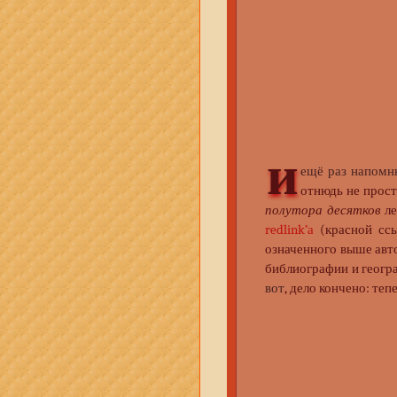
и
ещё раз напомн
отнюдь не прост
полутора десятков
ле
redlink’а
(красной ссы
означенного выше авто
библиографии и географ
вот
, дело кончено: те