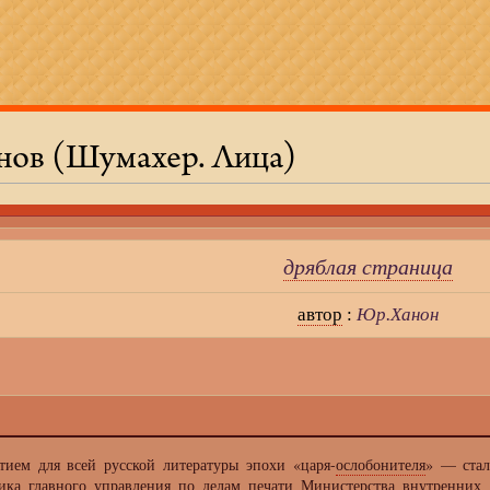
нов (Шумахер. Лица)
дряблая страница
автор
:
Юр.Ханон
ем для всей русской литературы эпохи «царя-
ослобонителя
» — стал
ика главного управления по делам печати Министерства внутренних 