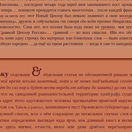
онгинова..., последние четыре года
перед тем
занимавшего пост орловс
и теперь ... поневоле приходится ставить многоточия... после каждой фра
этот Новый Цензор был немало знаменит в свои
молод
-ви
на шесть лет)
менника
», дружок и собутыльник (не говоря обо всём прочем) Некрасова
ловесности). Слов нет, его поэзия была куда ниже по
уровню
, чем шу
«Срамной Цензор России»..., срамной — во всех смыслах. Ибо его об
ть
хотя
одну строчку без матерных или
блевотных слов
— были извест
обную пародию..., да ещё на таком расстоянии — когда и сам-то находиш
&
ьку
отдельная
обдельная статья по обозначенной раньше 
 своё время весьма заметный, хотя и не менее под’забытый сегод
т до сих пор и будет нести впредь от забора до заката)
до сих по
 что на священной равноапостольной территории
ханóграфа
сущес
в адрес этого одутловатого человека чрезвычайно приятной наруж
теля
, занимавшего пост Орловского губернатора, 
(см. Табель о рангах)
ужной список, эссе о нём сокращено до нескольких скупых слов 
раткое определение выглядит куда ярче, чем длинный хвост в нес
яю здесь мягкое,
отчасти, вялое
или
даже дряблое
пере’направ