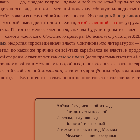
ваю..., — да, я задаю вопрос...
прямо в лоб:
«а
по какой причине
оз
делённого вида и пола, имевший поначалу «
бурную
молодость» и
собствовали его служебной деятельности... Этот
жирный подсвинок
, который имел достаточно средств,
чтобы лишний раз
не утружд
тка... И тем не менее, именно
он
, сначала будучи одним из извес
— самого жестокого & жёсткого цензора. Во всяком случае, для XI
вых
, недолгая «просвещённая» власть Лонгинова
над
литературой — о
етил: по какой же причине он всё-таки карабкался во власть, и прод
ной стороны, ответ прост как
старая репа
(если пресмыкаться по её б
тоящему войти в механизмы подобных, с позволения сказать, пре
ься той якобы явной
мимикрии
, которую упрощённым образом мож
ного). — Если ничего из сказанного не понятно, за разъяснением те
Алёша Греч, меньшой из чад
Гнездá пчелы поганой.
И телом, и душою гад
‎Вонючий и засраный.
И мелкий червь из-под Москвы —
‎Межевич — цвет собранья —