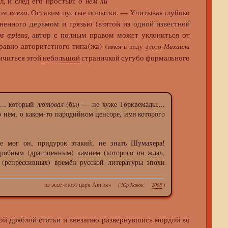
л, и след его простыл:
о нём ли
ле всего
. Оставим пустые попытки. — Учитывая глубоко
лненного
дерьмом
и грязью (взятой из
одной известной
s apiens
,
автор
с полным правом может уклониться от
 равно авторитетного типа(жа)
(имея в виду
этого
Михаила
ичиться этой
небольшой
страничкой сугубо формального
.., который
лютовал
(бы) — не хуже Торквемады...,
о нём, о каком-то пародийном ценсоре, имя которого
ве мог он, придурок этакий,
не знать Шумахера
!
пробным (драгоценным) камнем (которого он ждал,
 (репрессивных) времён русской литературы эпохи
из эссе «
поэт царя Авгия
»
(
Юр.Ханон
,
2008
)
той
дряблой статьи
и внезапно развернувшись мордой во