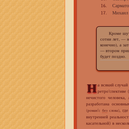
Сармато
Михаил
Кроме шуток (
сотни лет, — 
конечно), а за
— втором приш
будет поздно.
н
а всякий случай
ретро’спективе 
нечистого человека,
разработана основн
, гд
(роман’с
без
слова)
внутренней реальност
касательной) в неско