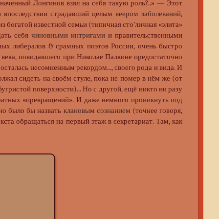
наченный Лонгинов взял на себя такую роль?..» — Этот
 впоследствии страдавший целым
веером заболеваний
,
из богатой известной семьи (типичная сто’личная «элита»
ать себя
чиновными интригами
и правительственными
тных либералов & срамных поэтов России, очень быстро
X века, повидавшего при Николае Палкине предостаточно
сталась несомненным рекордом..., своего рода и вида. И
олжал сидеть на своём стуле, пока не помер в нём же (от
угристой поверхности)... Но с другой, ещё никто ни разу
вратных «превращений». И даже немного
проникнуть под
но было бы назвать
клановым сознанием
(точнее говоря,
кста обращаться на первый этаж в секретариат. Там, как