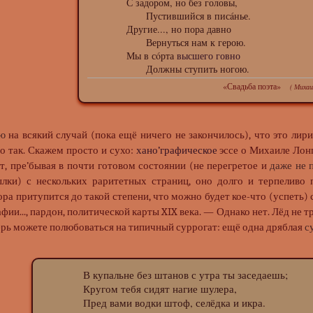
С задором, но без головы,
‎Пустившийся в писáнье.
Другие..., но пора давно
‎Вернуться нам к герою.
Мы в сóрта
высшего говно
‎Должны ступить ногою.
«Свадьба поэта»
( Миха
ю
на всякий случай (пока ещё ничего не закончилось), что это лири
о так. Скажем просто и сухо:
хано’графическое
эссе о Михаиле Лон
т, пре’бывая в почти готовом состоянии (не перегретое и
даже не 
лки) с нескольких раритетных страниц, оно долго и терпеливо
ра притупится до такой степени, что можно будет кое-что (успеть) 
ии..., пардон, политической карты XIX века. — Однако нет. Лёд не т
перь можете полюбоваться на типичный суррогат: ещё одна дряблая
с
В купальне без штанов с утра ты заседаешь;
Кругом тебя сидят нагие шулера,
Пред вами водки штоф, селёдка и икра.