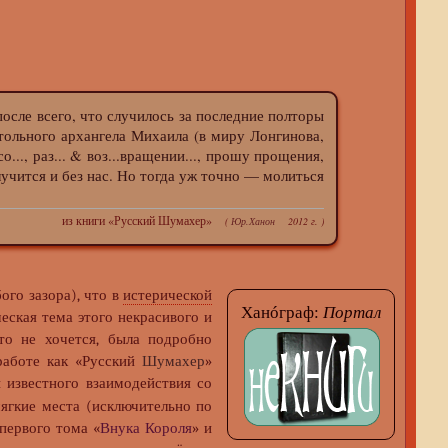
сле всего, что случилось за последние полторы
тольного архангела Михаила (в миру Лонгинова,
.., раз... & воз...вращении..., прошу прощения,
учится и без нас. Но тогда уж точно — молиться
из книги «Русский Шумахер»
(
Юр.Ханон
2012 г. )
бого зазора), что в
истерической
Ханóграф:
Портал
еская тема этого некрасивого и
то не хочется, была подробно
 работе как «Русский
Шумахер
»
 известного взаимодействия со
мягкие места (исключительно по
 первого тома «
Внука Короля
» и