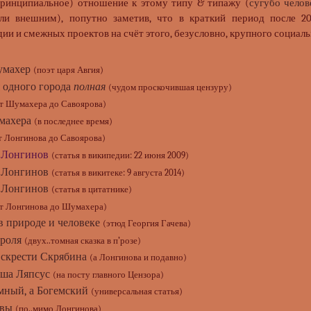
принципиальное) отношение к этому типу & типажу (
сугубо челов
ли внешним), попутно заметив, что в краткий период после 20
и и смежных проектов на счёт этого, безусловно, крупного социал
умахер
(поэт царя Авгия)
 одного города
полная
(чудом проскочившая цензуру)
т Шумахера до Савоярова)
махера
(в последнее время)
т Лонгинова до Савоярова)
 Лонгинов
(статья в википедии: 22 июня 2009)
 Лонгинов
(статья в викитеке: 9 августа 2014)
 Лонгинов
(статья в цитатнике)
т Лонгинова до Шумахера)
в природе и человеке
(этюд Георгия Гачева)
роля
(двух..томная сказка в п’розе)
 скрести Скрябина
(а Лонгинова и подавно)
ша Ляпсус
(на посту главного Цензора)
мный, а Богемский
(универсальная статья)
овы
(по..мимо Лонгинова)