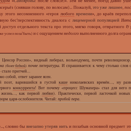
мудом
«
Савояровы
: после слов
». Тем не менее, поезд давно ушё
(ie)
всерьёз (снявши голову, по волосам)... Пожалуй,
это уже лишнее
,
пос
ку этого несомненного «героя
любого
времени
», до краёв перепо
олную бес’перспективность диалога с
лицемерной популяцией
Homo
 доступ отдельного текста про этого, мягко говоря, отвратного &
и с ощущением не
долго
выполненного долга огран
уже успел поза’быть)
енсор России», видный либерал, вольнодумец, почти революционэр.
на
почве
литературы. И спрашивается: к чему столько слов 
(более
бедной
)
стало притчей...
 ответ заранее ясен.
оэт, варившийся в густой
каше
николаевских времён..., ну раз
первого
конкуррента
! Вот почему «процесс Шумахера» стал для него 
 жизнь..., как первой
любви
). Практически, первой ласточкой новых
форм царя-ослобонителя. Читай:
пробой пера
.
..., словно бы
внезапно утеряв нить
и позабыв основной предмет э