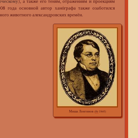
еческому
), а также его теням, отражениям и проекциям
08 года основной автор ханóграфа также озаботился
ьного животного александровских времён.
Миша Лонгинов
(
до
1860)