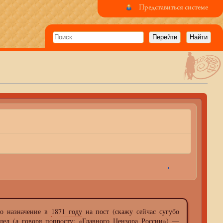
Представиться системе
→
о назначение в
1871 году
на пост (скажу сейчас сугубо
дел (а говоря попросту: «Главного Цензора России») —