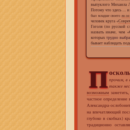
выпуклого Михаила Л
Потому что здесь ... 
был младше своего
ви-за
человек круга «
Совре
Гоголя (по русской с
назвать иначе, чем 
которых
трудно выбра
бывает наблюдать под
п
оскол
прочим, в
также несё
возможным
заметить,
частное определение 
Александра-ослобони
на впечатляющий посл
глубоко в скобках) к
традиционно оставл