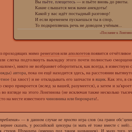
Вы
пьёте, плещетесь
― и пьёте вновь до рвоты.
Какие слышатся меж вами анекдоты!
Какой у вас идёт постыдный разговор!
И если временем пускаешься ты в спор,
То подкрепляешь речь не доводом учёным...
«Послание к Лонгин
 из проходящих мимо
ренегатов
или
апологетов
появится отчётливое
ли слегка подтолкнуть выкладку этого почти полностью сморщенн
алом»), никто не возбраняет оборотиться, как всегда, в известную
ижды) автора
, пока он ещё находится здесь, на расстоянии вытянут
отное
(за хвост) и не откладывать его запчасти в
ящик
. Как это, в 
скоро прикроется (вслед за вашей, разумеется), а затем и за’кроетс
 во взгляде на этого Лонгинова (не исключая также несколько тыс
сто на месте известного
чиновника или бюрократа
!..
требления»
— в данном случае
не просто
игра слов (на грани обс’цен
 вернее сказать, у российской цензуры (и мать её тоже вместе с ней)
к стихов Шумахера (именно под таким
названием
). И мало того, ч