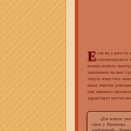
Е
сли же у кого-то
спровоцировать
и
можно назвать «матери
заявлением на имя
(тр
тянуть
известное жив
наша лавочка довольно 
уже никакого просвета
здравствует пустое ме
«Для всякого упо
горле
у Шумахера...
,
«публичный» сборни