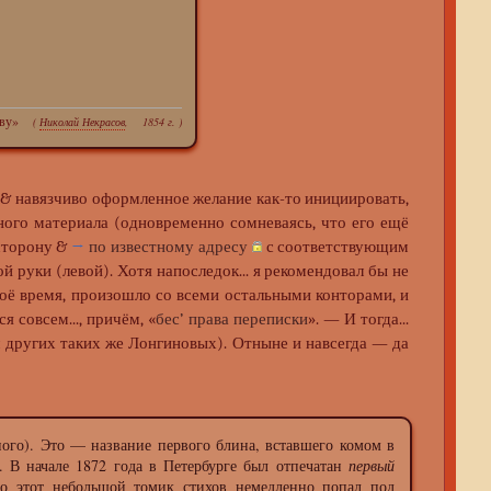
ову»
(
Николай Некрасов
, 1854 г. )
 & навязчиво оформленное желание как-то инициировать,
ого материала (одновременно сомневаясь, что его ещё
 сторону &
→
по известному адресу
с соответствующим
ой руки (левой). Хотя напоследок... я рекомендовал бы не
своё время, произошло со всеми остальными конторами, и
я совсем..., причём, «
бес’ права переписки
». — И тогда...
яч других таких же Лонгиновых). Отныне и навсегда — да
ного). Это — название первого блина, вставшего комом в
... В начале 1872 года в Петербурге был отпечатан
первый
то этот небольшой томик стихов немедленно попал под