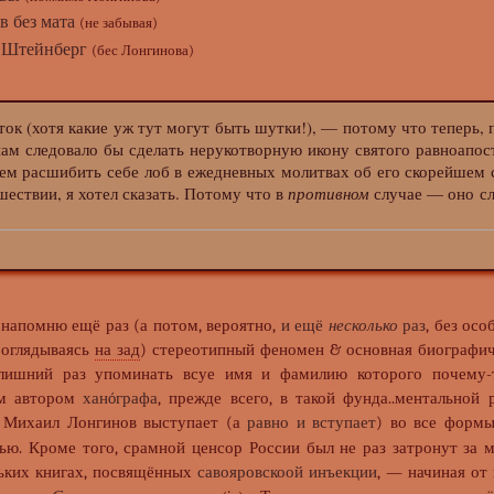
в без мата
(не забывая)
 Штейнберг
(бес Лонгинова)
хотя какие уж тут могут быть шутки!), — потому что теперь, по
нам следовало бы сделать нерукотворную икону святого равноапос
тем расшибить себе лоб в ежедневных молитвах об его скорейшем со.
ествии, я хотел сказать. Потому что в
противном
случае — оно сл
 напомню ещё раз (а потом, вероятно,
и ещё
несколько
раз
, без осо
(оглядываясь
на зад
) стереотипный феномен & основная биографич
 лишний раз упоминать всуе имя и фамилию которого почему-
ым автором
ханóграфа
, прежде всего, в такой фунда..ментальной
е Михаил Лонгинов выступает (а
равно и вступает
) во все формы
ью. Кроме того, срамной ценсор России был не раз затронут за 
льких книгах, посвящённых
савояровскоой инъекции
, — начиная от