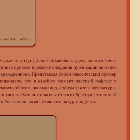
ил Лонгинов, 1853 г. )
ческое от(ст)уп(л)ение объявилось здесь, на этом месте
гинове провело в режиме ожидания публикации не менее
пережаренное
). Представляя собой классический пример
 поджидало, что в какой-то момент
рвотный рефлекс
у
сказать об этом, несомненно,
видном
деятеле литературы,
ронулся и земля не стала вертеться в обратную сторону.
И
ушёная груша
на месте живого натур-продукта.