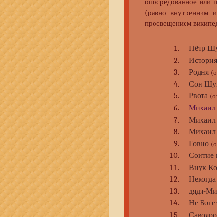
опосредованное или 
(равно внутренним и
просвещением википеди
Пётр Ш
История
Родня
(о
Сон Шу
Рвота
(о
Михаил
Михаил
Михаил
Говно
(о
Соитие 
Внук Ко
Некогда
дядя-Ми
Не Боге
Савояр