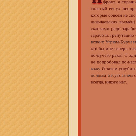
фронт, я спраши
толстый евнух неопре
которые совсем не спо
николаевских времён)
склоками ради зарабо
заработал репутацию 
всяких Угрюм-Бурчее
ктó бы мне теперь отв
ползучего рака). С од
не попробовал по-нас
кожу
& затем углубит
полным отсутствием
о
всегда, никого нет.