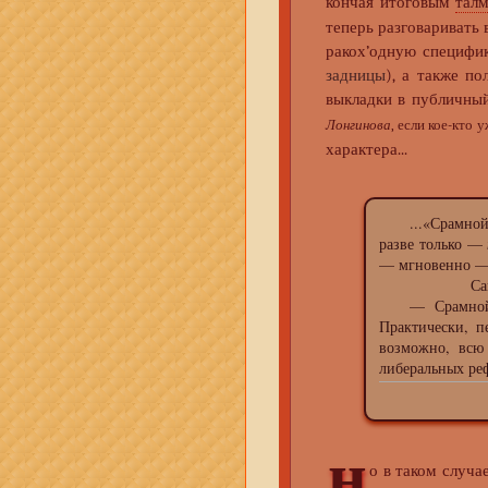
кончая итоговым
тал
теперь разговаривать 
ракох’одную специфи
задницы
), а также п
выкладки в публичный
Лонгинова
, если кое-кто 
характера...
...«Срамной Ц
разве только —
— мгновенно — 
Само собой,
— Срамной п
Практически, 
возможно, всю
либеральных ре
н
о в таком случае