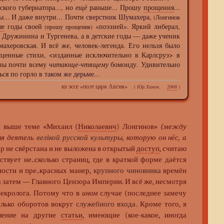
кого губернатора..., но
ещё
раньше... Прошу
прощения
...
зы... И даже внутри... Почти
сверстник Шумахера
,
(Лонгинов
ые
годы своей
«поэзией». Яркий либерал,
(прошу прощения)
, Дружинина и Тургенева, а в детские годы — даже ученик
махеровская. И всё же, человек-легенда. Его нельзя было
сценные стихи, <изданные исключительно в Карлсруэ> в
ны почти всему
читающе-чтящему
бомонду. Удивительно
ься по горло
в таком же дерьме
...
из эссе «
поэт царя Авгия
»
(
Юр.Ханон
,
2008
)
и выше теме «Михаил (
Николаевич
) Лонгинов»
(между
ня деятель
велiкой русской культуры
, которую он нёс, а
р не свёрстана и не выложена в открытый
доступ
, считаю
твует не..сколько страниц, где в краткой форме даётся
ности и пре..красных манер,
крупного чиновника
времён
а затем — Главного Цензора Империи. И всё же, несмотря
некролога. Потому что в
ином
случае (последнее замечу
колько оборотов вокруг
служебного входа
. Кроме того, я
ление на другие
статьи
, имеющие (кое-какое, иногда