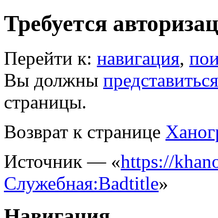
Требуется авториза
Перейти к:
навигация
,
пои
Вы должны
представитьс
страницы.
Возврат к странице
Ханог
Источник — «
https://khano
Служебная:Badtitle
»
Навигация