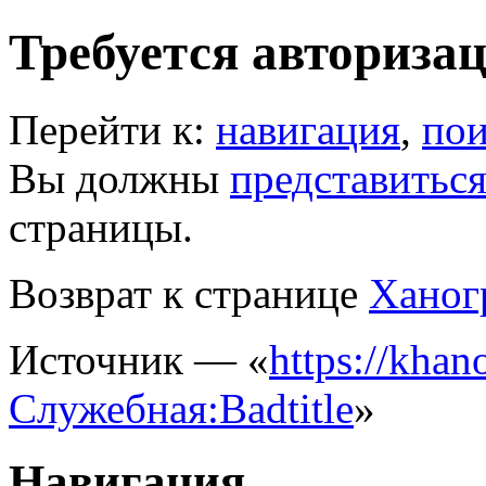
Требуется авториза
Перейти к:
навигация
,
пои
Вы должны
представитьс
страницы.
Возврат к странице
Ханог
Источник — «
https://khano
Служебная:Badtitle
»
Навигация