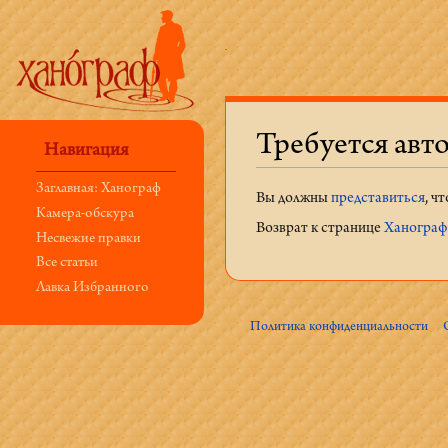
Требуется авт
Навигация
Перейти к:
навигация
,
поиск
Заглавная: Ханограф
Вы должны
представиться
, ч
Камера-обскура
Возврат к странице
Ханограф:
Несвежие правки
Все статьи
Лавка Избранного
Политика конфиденциальности