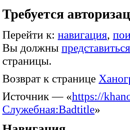
Требуется авториза
Перейти к:
навигация
,
пои
Вы должны
представитьс
страницы.
Возврат к странице
Ханог
Источник — «
https://khano
Служебная:Badtitle
»
Навигация