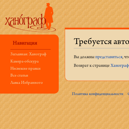
Требуется авт
Навигация
Перейти к:
навигация
,
поиск
Заглавная: Ханограф
Вы должны
представиться
, ч
Камера-обскура
Возврат к странице
Ханограф:
Несвежие правки
Все статьи
Лавка Избранного
Политика конфиденциальности