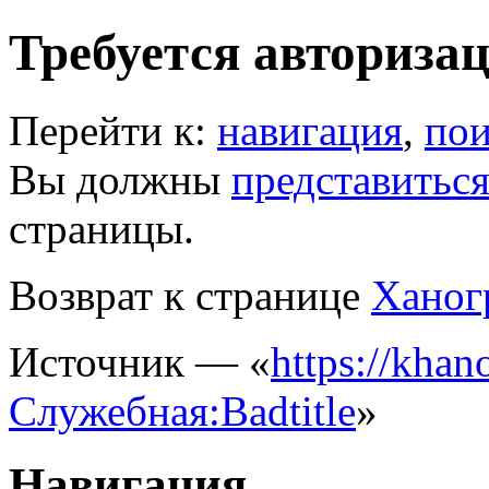
Требуется авториза
Перейти к:
навигация
,
пои
Вы должны
представитьс
страницы.
Возврат к странице
Ханог
Источник — «
https://khano
Служебная:Badtitle
»
Навигация