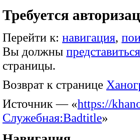
Требуется авториза
Перейти к:
навигация
,
пои
Вы должны
представитьс
страницы.
Возврат к странице
Ханог
Источник — «
https://khano
Служебная:Badtitle
»
Навигация