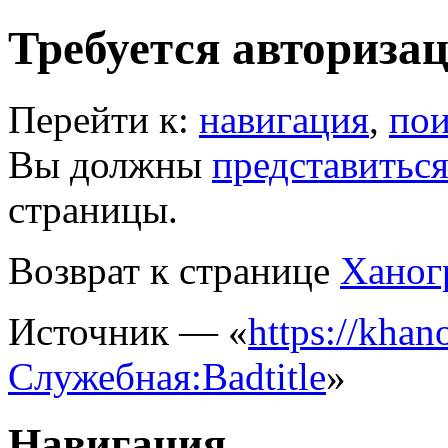
Требуется авториза
Перейти к:
навигация
,
пои
Вы должны
представитьс
страницы.
Возврат к странице
Ханог
Источник — «
https://khano
Служебная:Badtitle
»
Навигация