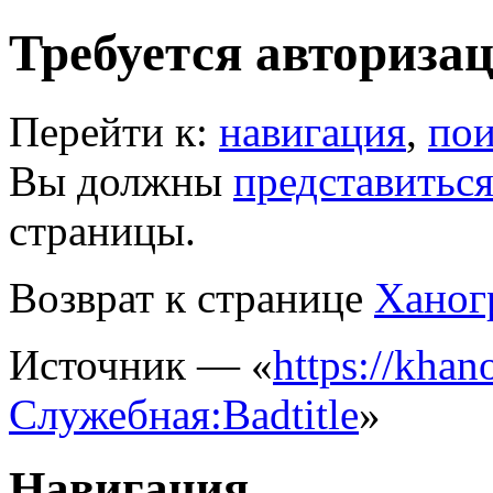
Требуется авториза
Перейти к:
навигация
,
пои
Вы должны
представитьс
страницы.
Возврат к странице
Ханог
Источник — «
https://khano
Служебная:Badtitle
»
Навигация