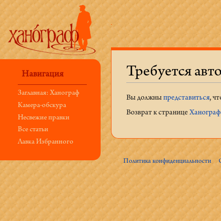
Требуется авт
Навигация
Перейти к:
навигация
,
поиск
Заглавная: Ханограф
Вы должны
представиться
, ч
Камера-обскура
Возврат к странице
Ханограф:
Несвежие правки
Все статьи
Лавка Избранного
Политика конфиденциальности