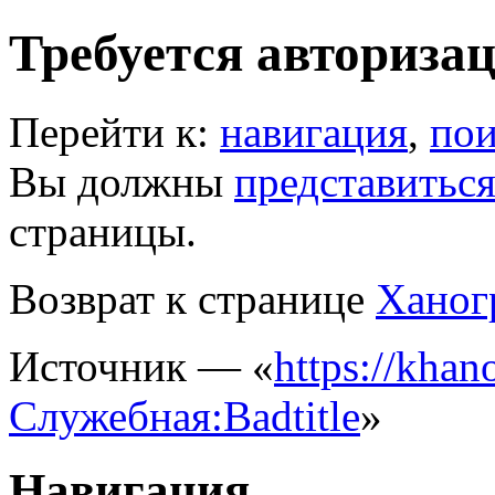
Требуется авториза
Перейти к:
навигация
,
пои
Вы должны
представитьс
страницы.
Возврат к странице
Ханог
Источник — «
https://khano
Служебная:Badtitle
»
Навигация