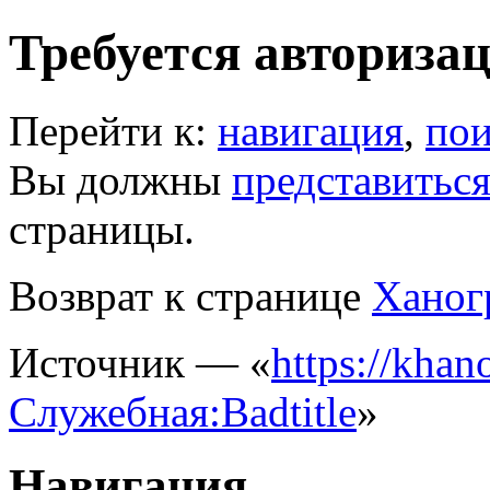
Требуется авториза
Перейти к:
навигация
,
пои
Вы должны
представитьс
страницы.
Возврат к странице
Ханог
Источник — «
https://khano
Служебная:Badtitle
»
Навигация