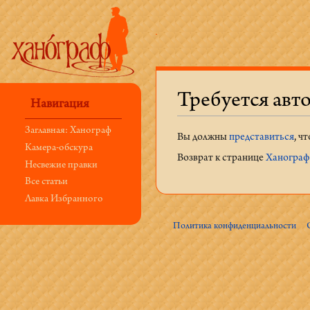
Требуется авт
Навигация
Перейти к:
навигация
,
поиск
Заглавная: Ханограф
Вы должны
представиться
, ч
Камера-обскура
Возврат к странице
Ханограф:
Несвежие правки
Все статьи
Лавка Избранного
Политика конфиденциальности