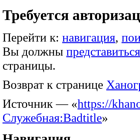
Требуется авториза
Перейти к:
навигация
,
пои
Вы должны
представитьс
страницы.
Возврат к странице
Ханог
Источник — «
https://khano
Служебная:Badtitle
»
Навигация