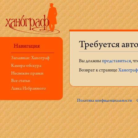
Требуется авт
Навигация
Перейти к:
навигация
,
поиск
Заглавная: Ханограф
Вы должны
представиться
, ч
Камера-обскура
Возврат к странице
Ханограф:
Несвежие правки
Все статьи
Лавка Избранного
Политика конфиденциальности