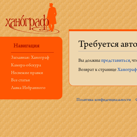
Требуется авт
Навигация
Перейти к:
навигация
,
поиск
Заглавная: Ханограф
Вы должны
представиться
, ч
Камера-обскура
Возврат к странице
Ханограф:
Несвежие правки
Все статьи
Лавка Избранного
Политика конфиденциальности