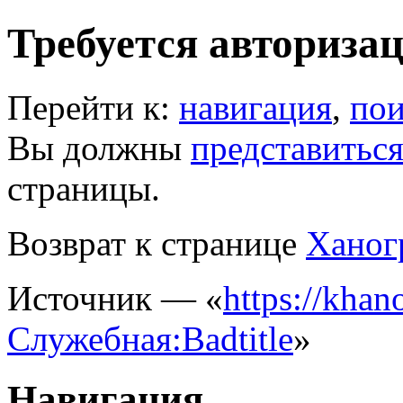
Требуется авториза
Перейти к:
навигация
,
пои
Вы должны
представитьс
страницы.
Возврат к странице
Ханог
Источник — «
https://khano
Служебная:Badtitle
»
Навигация