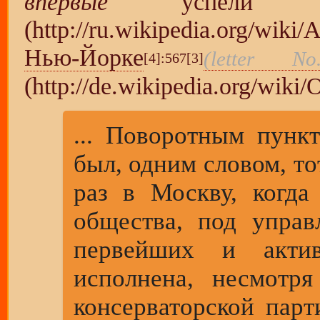
впервые
успели и
Нью-Йорке
(letter No.
[4]
:567
[3]
... Поворотным пун
был, одним словом, то
раз в Москву, когда
общества, под упра
первейших и акти
исполнена, несмотр
консерваторской пар