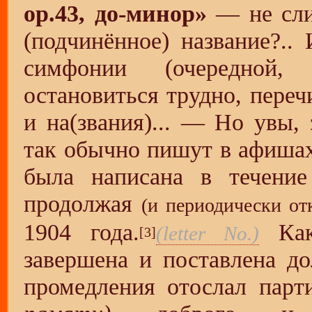
oр.43, до-минор»
— не сли
(подчинённое) название?..
симфонии (очередной
остановиться трудно, переч
и на(звания)... — Но увы, 
так обычно пишут в афишах
была написана в течение
продолжая
(и периодически от
1904 года.
Как
(letter No.)
[3]
завершена и поставлена д
промедления отослал парт