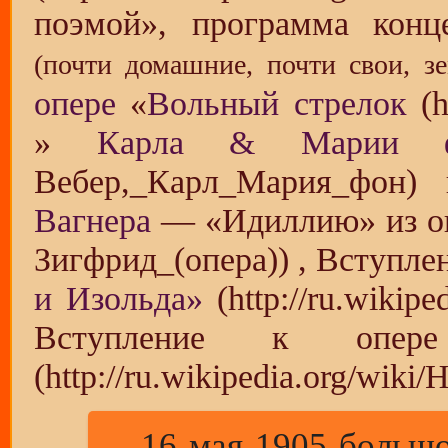
поэмой», программа конц
(почти домашние, почти свои, з
опере
«
Вольный стрелок
»
Карла & Марии ф
Вагнера
— «Идиллию» из 
, Вступле
и Изольда»
Вступление к оп
... 16 мая 1905 боль