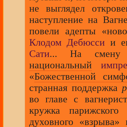
не выглядел откров
наступление на Вагн
повели адепты «нов
Клодом Дебюсси
и е
Сати
... На смену 
национальный
импре
«
Божественной симф
странная поддержка
р
во главе с вагнери
кружка парижского
духовного «взрыва» 