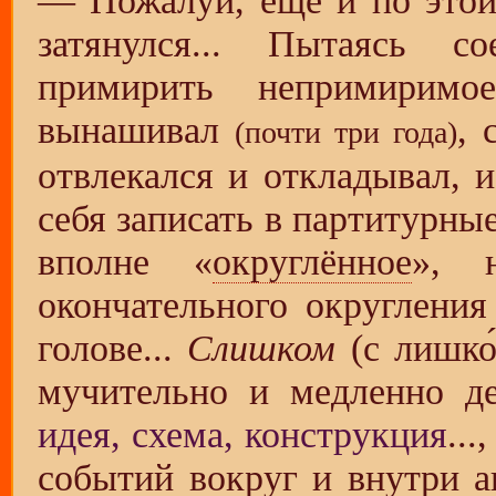
— Пожалуй, ещё и по это
затянулся... Пытаясь с
примирить непримиримо
вынашивал
, 
(почти три года)
отвлекался и откладывал, 
себя записать в партитурны
вполне «
округлённое
», н
окончательного округлени
голове...
Слишком
(с лишко́
мучительно и медленно де
идея, схема, конструкция
..
событий вокруг и внутри а