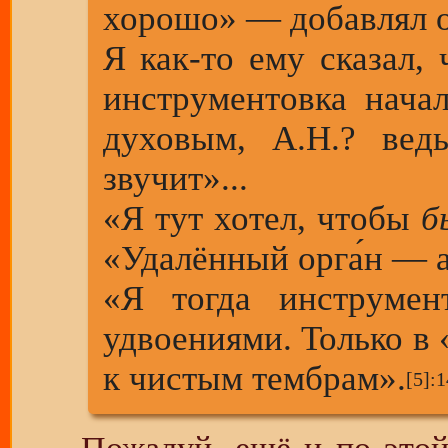
хорошо» — добавлял о
Я как-то ему сказал,
инструментовка нача
духовым, А.Н.? вед
звучит»...
«Я тут хотел, чтобы
б
«Удалённый орга́н — а
«Я тогда инструмен
удвоениями. Только в 
к чистым тембрам».
[5]
:1