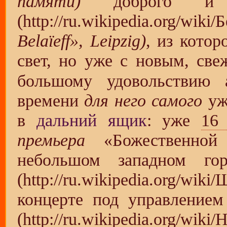
памяти)
доброго и 
Belaïeff», Leipzig)
, из котор
свет, но уже с новым, св
большому удовольствию 
времени
для него самого
уж
в
дальний ящик
: уже
16
премьера
«Божественной
небольшом западном г
концерте под управлением