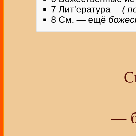
7
Лит’ература
( п
8
См. — ещё
божес
С
— б