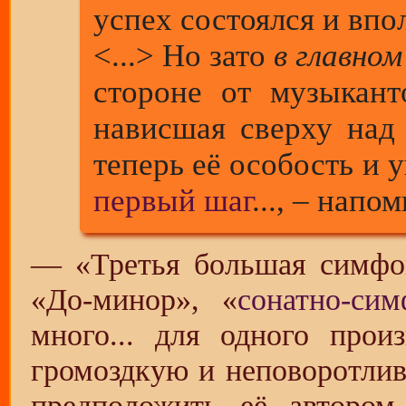
успех состоялся и вп
<...> Но зато
в главном
стороне от музыкант
нависшая сверху над
теперь её особость и
первый шаг
..., – напо
— «Третья большая симфон
«До-минор», «
сонатно-си
много... для одного прои
громоздкую и неповоротлив
предположить её автором