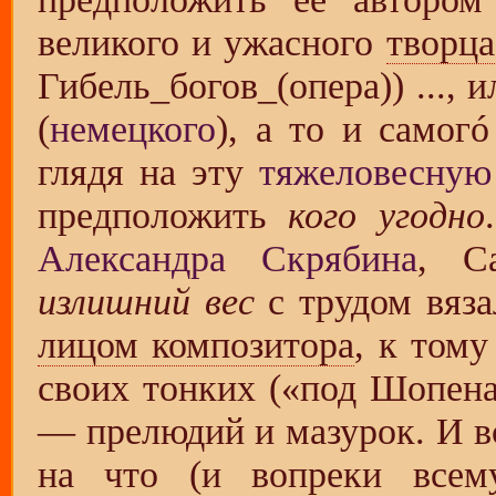
великого и ужасного
творца
...,
(
немецкого
), а то и самог
глядя на эту
тяжеловесную
предположить
кого угодно
Александра Скрябина
, Са
излишний вес
с трудом вяза
лицом композитора
, к том
своих тонких («под Шопен
— прелюдий и мазурок. И вс
на что (и вопреки всему