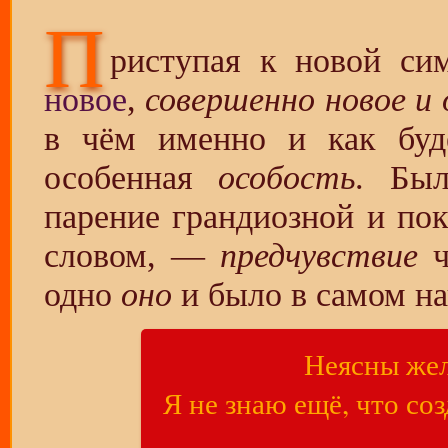
П
риступая к новой сим
новое
,
совершенно новое и 
в чём именно и как буд
особенная
особость
. Бы
парение грандиозной и пок
словом, —
предчувствие
ч
одно
оно
и было в самом на
Неясны жел
Я не знаю ещё, что соз