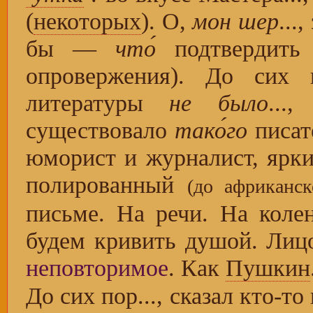
(
некоторых
). О,
мон шер
...
бы —
что́
подтвердить 
опровержения). До сих
литературы
не было
...
существовало
тако́го
писат
юморист и журналист, ярк
полированный
(до африканск
письме. На речи. На колен
будем кривить душой. Ли
неповторимое
. Как
Пушкин
До сих пор..., сказал кто-т