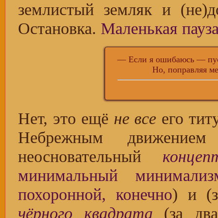
землистый земляк и (не
Остановка.
Маленькая пауз
— Если я ошибаюсь — пус
Но, поправляя меня —
Нет, это ещё
не все
его тит
Небрежным движением
неосновательный
конце
минимальный минимализ
похоронной, конечно
) и (
чёрного квадрата
(за дв