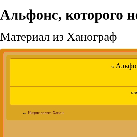
Альфонс, которого 
Материал из Ханограф
Альфон
«
ав
←
Ницше
contra
Ханон