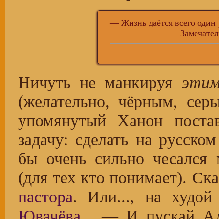
— Жизнь даётся всего один р
Замечательная компе
Ничуть не манкируя
эти
(желательно, чёрным, сер
упомянутый Ханон поста
задачу: сделать на русско
бы очень сильно чесался 
(для тех кто понимает). Ск
пастора
. Или..., на худо
Ювачёва
... — И пускай А