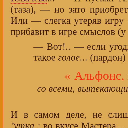
(таза), — но зато приобрет
Или — слегка утеряв игру с
прибавит в игре смыслов (у е
— Вот!.. — если уго
такое
голое
... (пардон
« Альфонс, 
со всеми, вытекающим
И в самом деле, не слиш
’утка
:
во вкусе Мастера...,