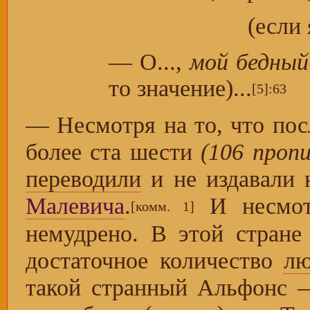
(если
— О...,
мой бедный
то значение)...
[5]
:63
— Несмотря на то, что пос
более ста шести
(106 проп
переводили
и не издавали 
Малевича
.
И несмотр
[комм. 1]
немудрено. В этой стран
достаточное количество
лю
такой странный Альфонс