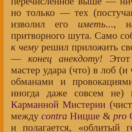
перечисленное выше — ни
но только — тех (постуча
изволил его
иметь
..., 
притворного шута. Само со
к чему
решил приложить сво
—
конец анекдоту!
Этот 
мастер удара (что) в лоб (
обманами и провокациям
иногда даже совсем не
Карманной Мистерии
(чист
между
contra
Ницше
&
pro
и полагается, «облитый г