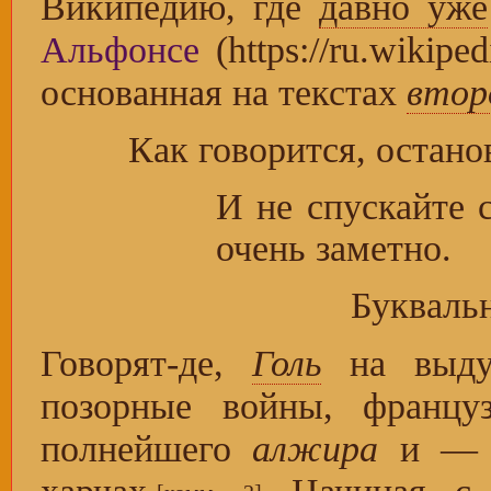
Википедию, где
давно уже
Альфонсе
основанная на текстах
втор
Как говорится, останов
И не спускайте 
очень заметно.
Буквальн
Говорят-де,
Голь
на выд
позорные войны, францу
полнейшего
алжира
и — о