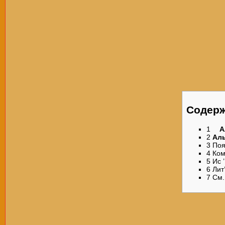
Содер
1
А
2
Ал
3
Поя
4
Ком
5
Ис 
6
Лит
7
См.