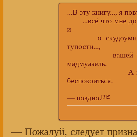
...B эту книгу..., я п
...всё что мне до 
и
о скудоумии...,
тупости...,
вашей тупости..
мадмуазель.
А всех остал
беспокоиться.
Потому ч
— поздно.
[3]
:5
— Пожалуй, следует призн