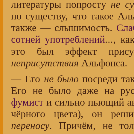
литературы попросту
не с
по существу, что такое А
также — слышимость.
Сла
сотней употреблений
..., к
это был эффект присут
неприсутствия
Альфонса.
— Его
не было
посреди так
Его не было даже на ру
фумист
и сильно пьющий а
чёрного цвета), он реш
переносу
. Причём, не тол