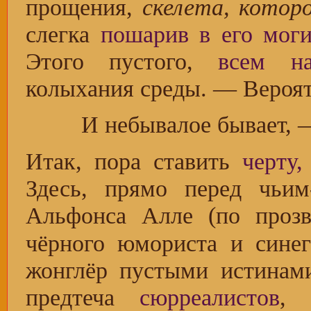
прощения,
скелета, котор
слегка
пошарив в его мог
Этого пустого,
всем на
колыхания среды. — Вероят
И небывалое бывает, 
Итак, пора ставить
черту,
Здесь, прямо перед чьи
Альфонса Алле (по прозв
чёрного юмориста и синег
жонглёр пустыми истинам
предтеча
сюрреалистов
, 