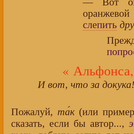
— Вот о
оранжевой
слепить
дру
Прежд
попро
« Альфонса,
И вот, что за докука
Пожалуй,
та́к
(или пример
сказать, если бы автор...,