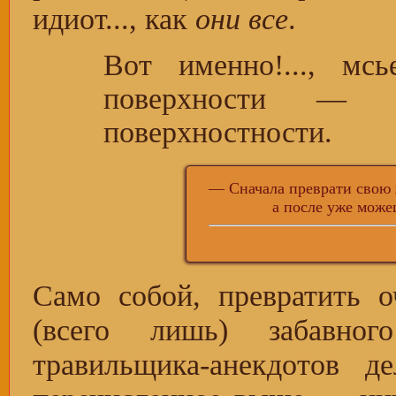
идиот..., как
они все
.
Вот именно!..., мс
поверхности — 
поверхностности.
— Сначала преврати свою 
а после уже можешь 
Само собой, превратить 
(всего лишь) забавног
травильщика-анекдотов д