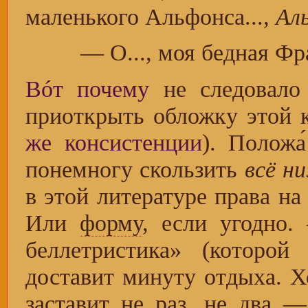
маленького Альфонса...,
Аль
— О..., моя бедная Фра
Вóт почему
не следовало
приоткрыть обложку этой
же консистенции
). Положа
понемногу скользить
всё н
в этой литературе права н
Или
форму
, если угодно
беллетристика» (которой
доставит минуту отдыха. Хо
заставит не раз, не два 