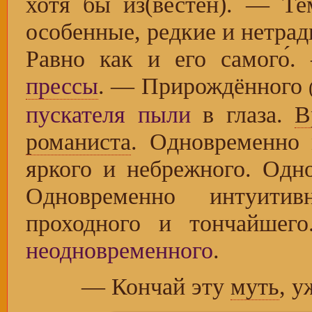
хотя бы из(вестен). — Те
особенные, редкие и нетрад
Равно как и его самого
прессы
. — Прирождённого
пускателя пыли
в глаза.
В
романиста
. Одновременно 
яркого и небрежного. Одн
Одновременно интуити
проходного и тончайшег
неодновременного
.
— Кончай эту
муть
, 