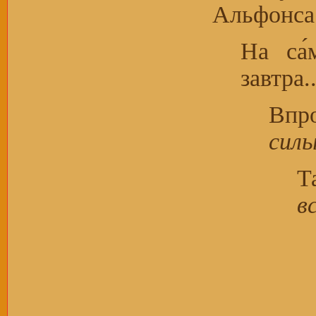
Альфонс
На са́
завтра.
Впр
сил
Т
в