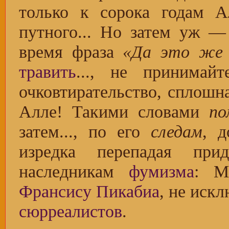
только к сорока годам А
путного... Но затем уж —
время фраза
«Да это же 
травить
..., не принимай
очковтирательство, сплош
Алле! Такими словами
по
затем..., по его
следам
, 
изредка перепадая прид
наследникам
фумизма
: М
Франсису Пикабиа
, не иск
сюрреалистов
.