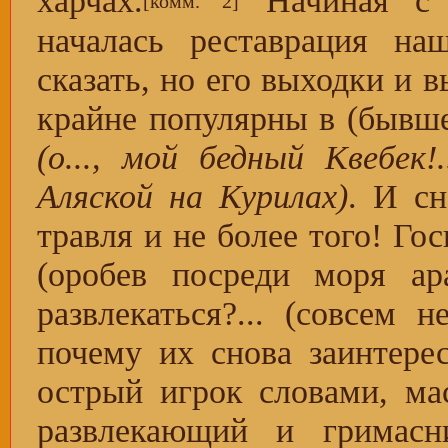
харчах.
Начиная с 
[комм. 2]
началась реставрация на
сказать, но его выходки и 
крайне популярны в (бывш
(о..., мой бедный Квебек
Аляской на Курилах)
. И с
травля и не более того! Го
(оробев посреди моря ар
развлекаться?... (совсем
почему их снова заинтере
острый игрок словами, ма
развлекающий и гримасн