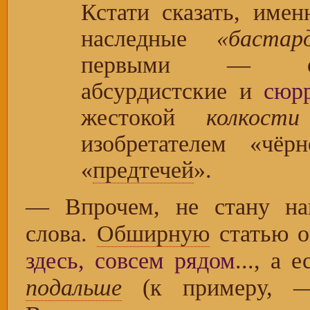
Кстати сказать, имен
наследные
«баста
первыми — оц
абсурдистские и
сюр
жестокой
колкости
изобретателем «чё
«
предтечей
».
— Впрочем, не стану на
слова.
Обширную
статью о
здесь, совсем рядом
..., а
подальше
(к примеру,