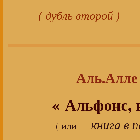
( дубль второй )
Аль.Ал
« Альфонс, 
книга в 
( или