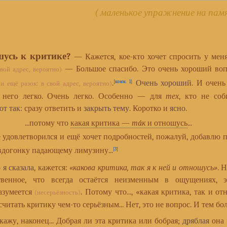
( маленькое упражнение на пам
шусь к критике?
— Кажется, кое-кто хочет спросить у мен
— Большое спасибо. Это очень хороший воп
свой адрес, вероятно)
.
Очень хороший
. И очен
[комм. 1]
(и ещё разок: в свой адрес, вероятно)
а него легко. Очень легко. Особенно — для
тех
, кто не соб
от так
: сразу ответить и
закрыть тему
. Коротко и
ясно
.
...потому что
какая критика —
тáк
и отношусь
...
 удовлетворился и ещё хочет подробностей, пожалуй, добавлю п
, вдогонку падающему лимузину...
[3]
о я сказала
, кажется:
«какова критика, так я к ней и отношусь»
. 
твенное, что всегда остаётся неизменным в ощущениях, 
разумеется
. Потому что..., «какая критика, так и о
(несерьёзность)
 считать критику чем-то серьёзным... Нет, это не вопрос. И тем бол
кажу, наконец... Добрая ли эта критика или бобрая;
дряблая
она