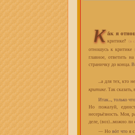
к
áк я отно
критике?
(в 
отношусь к критике
главное, ответить н
страничку до конца.
В
...а для тех, кто не
критике
. Так сказать
Итак..., только чт
Но пожалуй, единс
несерьёзность. Моя, 
деле, (воз)...можно ли
— Но
вóт что
я с