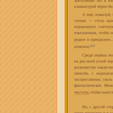
зрительный зал и вз
клавиатурой чёрно-бе
А ещё, пожалуй, хот
статью — столь кра
нормальную газетну
изысканным
, чтобы 
редкое и прекрасное.
шляпное.
[7]
:77
Среди первых мои
на дне моей утлой чер
роскошество какая-ни
оттуда
, с недосяга
экспрессивные, сколь
фантастическое
. Мож
чистоты
, чтобы нанес
Но, с другой сторон