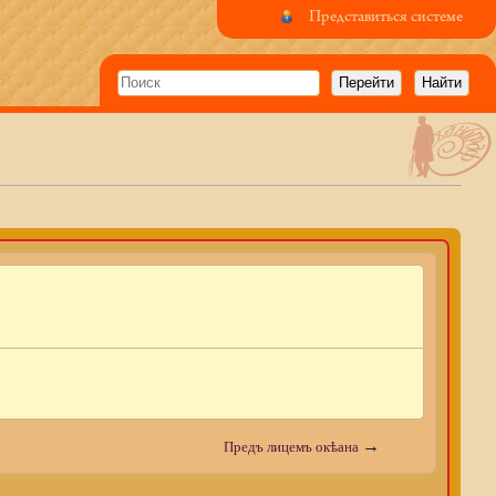
Представиться системе
→
Предъ лицемъ окѣана