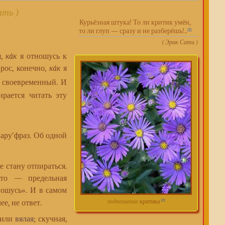
ять )
Курьёзная штука! То ли критик умён,
то ли глуп — сразу и не разберёшь!..
[1]
(
Эрик Сати
)
я,
кáк
я отношусь к
рос, конечно,
кáк
я
ь своевременный. И
ирается читать эту
ару’фраз. Об одной
Не стану отпираться.
это — предельная
тношусь». И в самом
подношение
критика
[2]
ее, не ответ.
 или
вялая
; скучная,