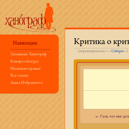
Критика о крит
Навигация
(перенаправлено с «
Critique
»)
Заглавная: Ханограф
Перейти к:
навигация
,
поиск
Камера-обскура
Несвежие правки
Все статьи
Лавка Избранного
←
Галя, что мне дел