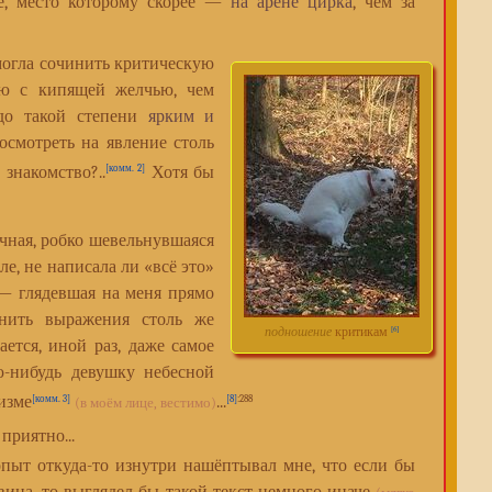
ое, место которому скорее —
на арене цирка
, чем за
могла сочинить критическую
лю с кипящей желчью, чем
 до такой степени
ярким и
осмотреть на явление столь
 знакомство?..
Хотя бы
[комм. 2]
чная, робко шевельнувшаяся
е, не написала ли «всё это»
 — глядевшая на меня прямо
нить выражения столь же
подношение
критикам
[6]
ется, иной раз, даже самое
-нибудь девушку небесной
изме
...
[комм. 3]
[8]
:288
(в моём лице, вестимо)
приятно...
ыт откуда-то изнутри нашёптывал мне, что если бы