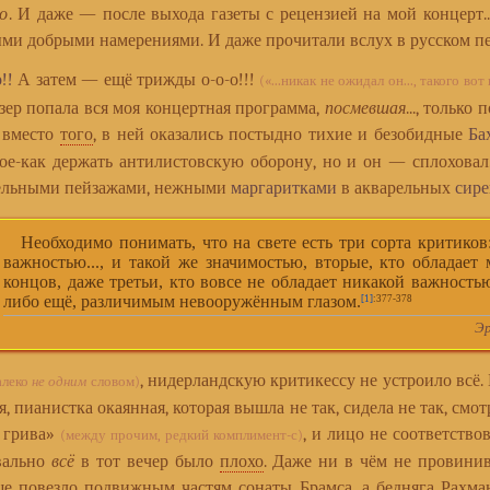
го
. И даже — после выхода газеты с рецензией на мой концерт... 
ыми добрыми намерениями. И даже прочитали вслух в русском п
!!
А затем — ещё трижды о-о-о!!!
(«...никак не ожидал он..., такого вот 
ер попала вся моя концертная программа,
посмевшая
..., тольк
вместо
того
, в ней оказались постыдно тихие и безобидные
Ба
е-как держать антилистовскую оборону, но и он — сплоховал.
тельными пейзажами, нежными
маргаритками
в акварельных
сире
Необходимо понимать, что на свете есть три сорта критиков:
важностью..., и такой же значимостью, вторые, кто обладает
концов, даже третьи, кто вовсе не обладает никакой важность
либо ещё, различимым невооружённым глазом.
[1]
:377-378
Э
, нидерландскую критикессу не устроило всё.
алеко
не одним
словом)
я, пианистка окаянная, которая вышла не так, сидела не так, смот
 грива»
, и лицо не соответствов
(между прочим, редкий комплимент-с)
вально
всё
в тот вечер было
плохо
. Даже ни в чём не провинив
ше повезло подвижным частям сонаты Брамса, а бедняга Рахма