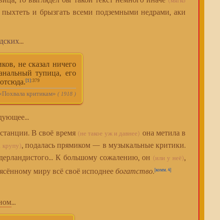
вица, то выглядел бы такой текст немного иначе
(мягко
ь пыхтеть и брызгать всеми подземными недрами, аки
дских
...
ков, не сказал ничего
банальный тупица, его
 отсюда.
[1]
:379
охвала критикам»
( 1918 )
ующее...
станции. В своё время
она метила в
(не такое уж и давнее)
, подалась прямиком — в музыкальные критики.
а крупу)
дерландистого... К большому сожалению, он
,
(или у неё)
рясённому миру всё своё исподнее
богатство
.
[комм. 4]
ном
...