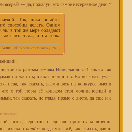
ней
всерьёз
— да, пожалуй, это самое несерьёзное дело.
[4]
аукой. Так, пока остаётся
чтó способны делать. Одним
очти
в той же мере обладают
ак считается..., и эта точка
 Сати
«Похвала критикам»
( 1918 )
вейший
.
онцертов по разным
землям Нидерландов
. И как-то так
ама» по части критики пианистов. Во всяком случае,
его пера, так сказать, разминаясь на конкурсе имени
, что с той поры её коньком стал молниеносный и
симый,
так сказать
, не глядя, прямо с листа, да ещё и
с
...
им числом)
 визит, вероятно, следовало принять за везение
 значительно
потóм
, когда уже всё, так сказать, давно