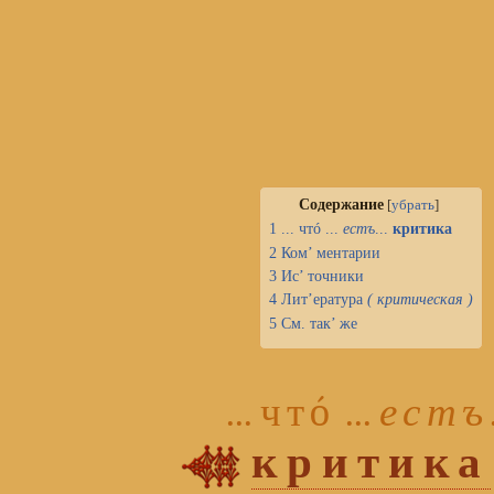
Содержание
[
убрать
]
1
...
чтó
...
естъ
...
критика
2
Ком’ ментарии
3
Ис’ точники
4
Лит’ература
( критическая )
5
См. так’ же
...
чтó
...
естъ
критика