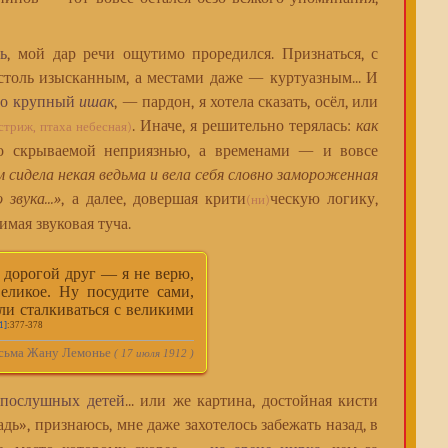
ь
, мой дар речи ощутимо проредился. Признаться, с
толь изысканным, а местами даже — куртуазным... И
чно крупный
ишак
, — пардон, я хотела сказать, осёл, или
. Иначе, я решительно терялась:
как
стриж, птаха небесная)
но скрываемой неприязнью, а временами — и вовсе
м сидела некая ведьма и вела себя словно замороженная
звука...»
, а далее, довершая крити
ческую логику,
(ни)
имая звуковая туча.
дорогой друг — я не верю,
еликое. Ну посудите сами,
или сталкиваться с великими
1]
:377-378
ьма Жану Лемонье
( 17 июля 1912 )
епослушных детей
... или же картина, достойная кисти
ь», признаюсь, мне даже захотелось забежать назад, в