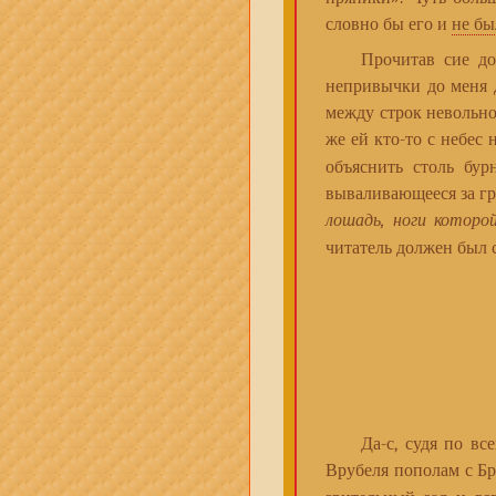
словно бы его и
не бы
Прочитав сие досто
непривычки до меня д
между строк невольно
же ей кто-то с небес
объяснить столь бу
вываливающееся за гра
лошадь, ноги которой
читатель должен был 
Да-с, судя по всем
Врубеля пополам с Б