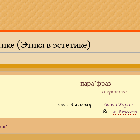
ике (Этика в эстетике)
пара’фраз
о критике
дважды автор :
Анна t'Харон
&
ещё кое-кто
ать?