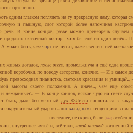
глянуть оттуда на зрелище равно диковинное и непостижим
лого фортепиано.
ь одним глазком поглядеть на ту прекрасную даму, которая с
сочную и пышную, слог которой более напоминал кастрю
ю речь. В конце концов, разве можно пренебречь случаем
не продлить сказочный восторг хотя бы ещё на один денёк... П
.. А может быть,
чем
чорт
не шутит, даже свести с ней кое-какое
х живых догадок,
после всего
, промелькнула и ещё одна кроше
епной коробочки, по поводу авторства, конечно. — И в самом дел
будь превосходная пианистка, светская красавица и умница?..,
емой высоты своего положения. А иначе...,
чем
ещё объяс
 и нежданные?.. — В конце концов, всякое чудо на свете случа
ет быть, даже бессмертный
дух Ф.Листа
воплотился в какую
ти сокрушительный удар по ... «
инвалидным
» тенденциям в пиан
...последнее, не скрою, было
особенно 
(бы)
ы, внутреннее чутьё и, всё-таки,
какой-никакой
жизненный оп