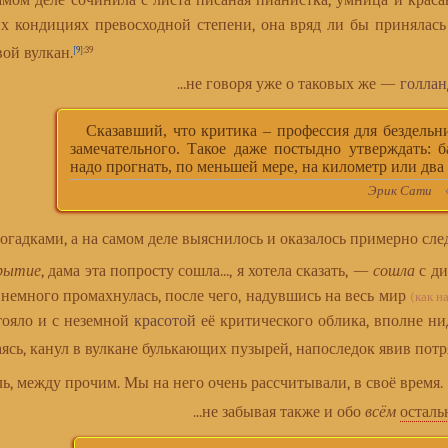
мом деле сочинила с листа писаная пианистка, умница и краса
их кондициях превосходной степени, она вряд ли бы принялас
вой вулкан.
[9]
:39
...не говоря уже о таковых же —
голлан
Сказавший, что критика – профессия для бездельни
замечательного. Такое даже постыдно утверждать: 
надо прогнать, по меньшей мере, на километр или два
Эрик Сати
«П
дками, а на самом деле выяснилось и оказалось примерно след
рытие
, дама эта попросту сошла..., я хотела сказать, —
сошла
с ди
немного промахнулась, после чего, надувшись на весь мир
(как н
тояло и с неземной
красотой
её критического облика, вполне ни
ясь, канул в вулкане булькающих пузырей, напоследок явив пот
ь, между прочим. Мы на него очень рассчитывали, в своё время.
...не забывая также и обо
всём
осталь