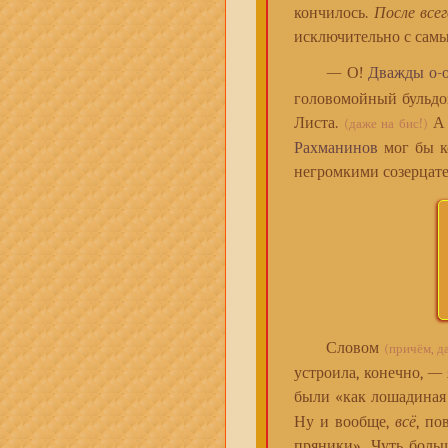
кончилось.
После все
исключительно с сам
— О!
Дважды о-о
головомойный бульдоз
Листа.
А 
(даже на бис!)
Рахманинов
мог бы ко
негромкими созерца
Словом
(причём, д
устроила, конечно, — 
были «как лошадиная
Ну и вообще,
всё
, по
пряники». Чуть боль