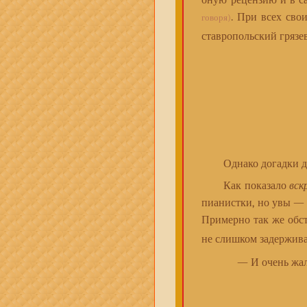
оную рецензию и в са
. При всех сво
говоря)
ставропольский грязе
Однако догадки дога
Как показало
вск
пианистки, но увы — 
Примерно так же обс
не слишком задержива
— И очень жал