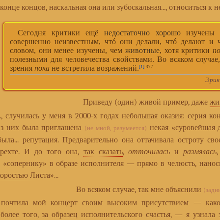
 конце концов, наскальная она или зубоскальная..., относиться к 
Сегодня критики ещё
недостаточно хорошо
изучены н
совершенно неизвестным, чтó они делали, чтó делают и 
словом, они менее изучены, чем
животные
, хотя критики
п
полезными для человечества свойствами. Во всяком случае, т
зрения
пока
не встретила возражений.
[1]
:377
Эрик
Приведу (один) живой пример, даже
жи
 случилась у меня в 2000-х годах небольшая оказия: серия к
из них была приглашена
некая «суровейшая д
(не мной, разумеется)
ыла... репутация. Предварительно она оттачивала остроту сво
рехте. И до того она,
так сказать
,
отточилась
и
размялась
 «сопернику» в образе исполнителя — прямо в челюсть, нано
коростью Листа
»...
Во всяком случае, так мне объяснили
(задн
тила мой концерт своим высоким присутствием — каковой
 более того, за образец исполнительского счастья, — я узнала