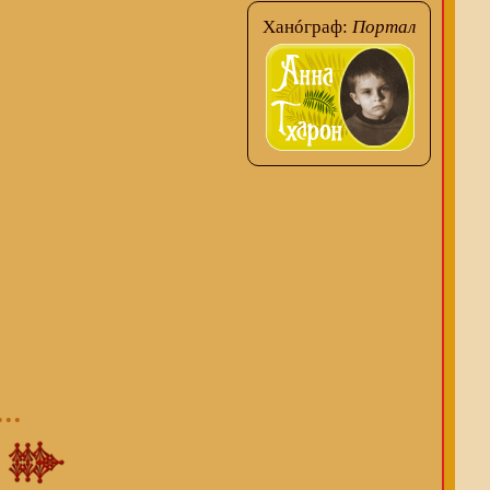
Ханóграф:
Портал
...