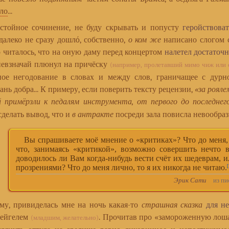
ло
...
йное сочинение, не буду скрывать и попусту
геройствоват
алеко не сразу дошлó, собственно,
о ком же
написано слогом с
 читалось, что на оную даму перед концертом
налетел достато
 невзначай плюнул на причёску
(например, пролетавший мимо чиж или 
рное негодование в словах и между слов, граничащее с дур
нь добра... К примеру, если поверить тексту рецензии,
«за рояле
 примёрзли к педалям инструмента, от первого до последнего 
сделать вывод, что и
в антракте
посреди зала повисла невообраз
Вы спрашиваете моё мнение о «критиках»? Что до меня, 
что, занимаясь «критикой», возможно совершить нечто в
доводилось ли Вам когда-нибудь вести счёт их шедеврам, 
прозрениями? Что до меня лично, то я их никогда не читаю.
[
Эрик Сати
из пис
у, привиделась мне на ночь какая-то
страшная сказка
для н
рейгелем
. Прочитав про «замороженную лошад
(младшим, желательно)