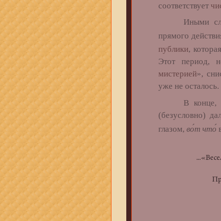
соответствует
чи
Иными словам
прямого действи
публики
, котора
Этот период, н
мистерией
», сн
уже не осталось.
В конце, посл
(безусловно) да
глазом,
во́т что́
в
...«Вес
от нач
Привед
зап
Всякий
при