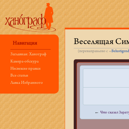
Веселящая Сим
Навигация
(перенаправлено с «
Belustigen
Заглавная: Ханограф
Перейти к:
навигация
,
поиск
Камера-обскура
Несвежие правки
Все статьи
Лавка Избранного
←
Что
сказал Зара