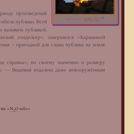
риоду произведений
премьера
(
ноябр 2017
)
[5]
гибели публики.
Всей
о называть публикой.
анский гондольер
», завершился «
Карманной
ения – пригодной
для славы
публики на земле
ая справка
», по своему значению и размеру
у. — Видимая издалека даже невооружённым
тии «
N
O
solo»
2