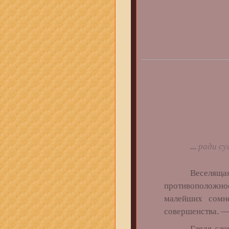
...
ради суг
Веселящая с
противоположнос
малейших сомн
совершенства. 
Глядя сле