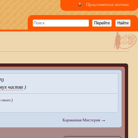
Представиться системе
70
двух частях
)
я
оного
)
→
Карманная Мистерия