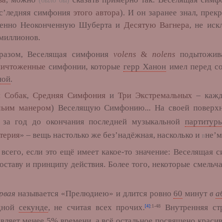
(было бы)
ос’ледняя симфония
этого автора
). И он заранее знал, прек
менно Неоконченную Шуберта и
Десятую Вагнера
, не ис
миллионов.
ом, Веселящая симфония
volens
&
nolens
подытожив
ничтоженные
симфонии, которые
герр Ханон
имел перед с
ной
.
 Собак
,
Средняя Симфония
и
Три Экстремальных
– кажда
чьим манером
) Веселящую Симфонию... На своей поверх
за год до окончания последней музыкальной
партитур
терия
» – вещь настолько же без’надёжная, насколько и
не’м
в
, если это ещё имеет какое-то значение: Веселящая с
оставу и принципу действия. Более того, некоторые смельч
рвая
называется «Прелюдиею» и длится ровно
60
минут
в
а
одной
секунде
, не считая всех прочих.
Внутренняя стр
[4]
:1-48
авляет менее 5% времени, а всё остальное посвящено крас