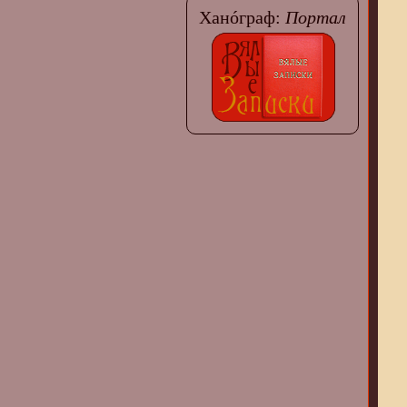
Ханóграф:
Портал