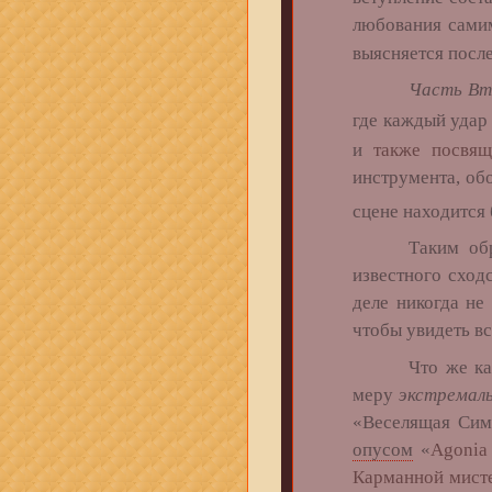
любования сами
выясняется посл
Часть Вт
где каждый удар 
и
также посвящ
инструмента, об
сцене находится
Таким образом
известного сход
деле никогда не
чтобы увидеть в
Что же кас
меру
экстремал
«Веселящая Симф
опусом
«
Agonia
Карманной мист