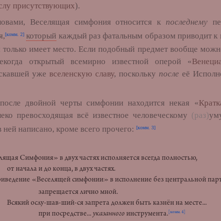
слу присутствующих
).
и, Веселящая симфония относится к
последнему
пе
я,
который
каждый раз фатальным образом приводит к 
[комм. 2]
я только имеет место. Если подобный предмет вообще можн
екогда открытый всемирно известной оперой «
Венеци
искавшей уже
вселенскую славу
, поскольку
после
её Исполн
е двойной черты симфонии находится некая «
Кратк
леко превосходящая всё известное человеческому
(раз)
ум
 ней написано, кроме всего прочего:
[комм. 3]
елящая Симфония» в двух частях исполняется всегда полностью,
ала и до конца, в двух частях.
ение «Веселящей симфонии» в исполнение без центральной пар
рещается лично мной.
 ослу-шав-ший-ся запрета должен быть казнён на месте...
 посредстве...
указанного
инструмента.
[комм. 4]