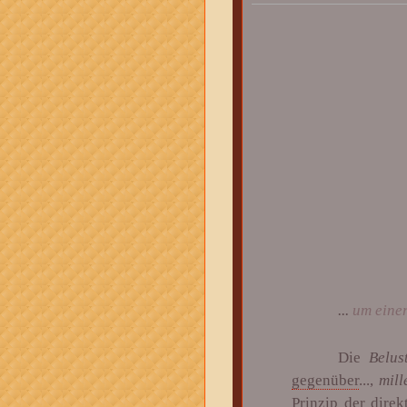
...
um einer
Die
Belus
gegenüber
...,
mill
Prinzip der dire