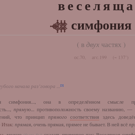
веселящ
симфония
двух
( в
частях )
ос.70, агс.199 (~ 137’)
убого начала раз’говора ...
[3]
имфония..., она в определённом смысле пре
ть...,
прямую
... противоположность своему названию, — 
ений, что принцип
прямого
соответствия
здесь доведё
—
Итак
:
прямая
, очень прямая, прямее не бывает. В ней всё
пр
ва
, можно
сказать примерно так: Веселящая симф