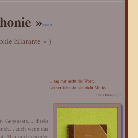
honie »
[комм. 5]
nie hilarante » )
...sag mir nicht die Worte,
Ich verstehe sie fast nicht Morte...
[1]
(
Yuri Khanon
)
n Gegensatz..., direkt
 auch..., auch wenn das
st.
Also
noch
gerader