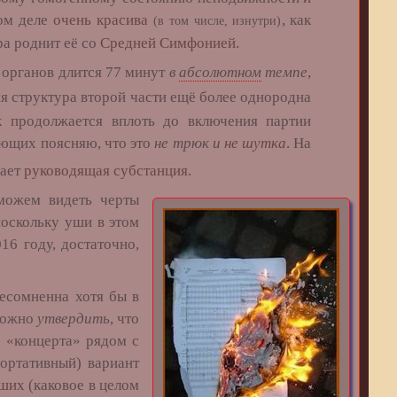
мом деле
очень красива
, как
(в том числе, изнутри)
а роднит её со
Средней Симфонией
.
органов длится 77 минут
в
абсолютном
темпе
,
 структура второй части ещё более однородна
к продолжается вплоть до включения партии
ующих поясняю, что это
не трюк и
не шутка
. На
пает
руководящая субстанция
.
ожем видеть черты
(поскольку уши в этом
16 году, достаточно,
несомненна хотя бы в
 можно
утвердить
, что
 «концерта» рядом с
портативный) вариант
бших
(каковое в целом