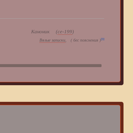
Каноник (
се-199
)
[3]
Вялые записки
, ( бес пояснения )