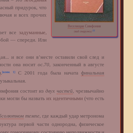
расный придурок, что
ключая и всех прочих
Веселящая
Симфония
(вид снаружи)
[2]
ает все
задуманные,
обой — спереди. Или
я... и все они в’месте оставили свой след и
ности она носит
oc.70
, законченный в августе
ы
.
С 2001 года была начата
финальная
[комм. 1]
узыкальная.
имфония состоит из
двух
частей
, чрезвычайно
аки могли бы назвать
их идентичными
(что есть
бсолютном
темпе
, где каждый удар метронома
уктура первой части однородна, физическое
ивому гомогенному состоянию неподвижности и