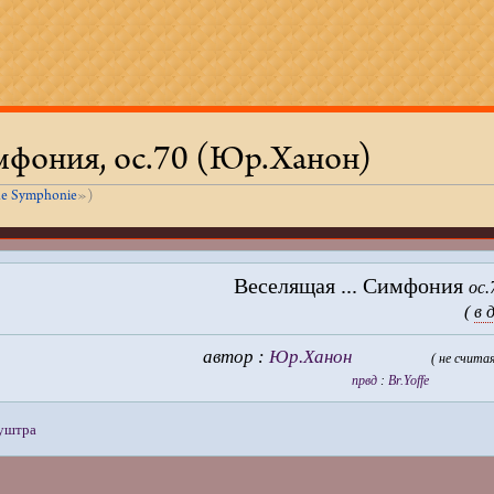
фония, ос.70 (Юр.Ханон)
de Symphonie
»)
Веселящая ... Симфония
oc.
(
в 
автор :
Юр.Ханон
( не счита
првд
:
Br.Yoffe
туштра