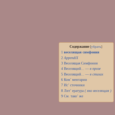
Содержание
[
убрать
]
1
веселящая
симфония
2
AppendiX
3
Веселящая Симфония
4
Веселящий... —
в прозе
5
Веселящий... —
в стихах
6
Ком’ ментарии
7
Ис’ сточники
8
Лит’ ература
( яко веселящая )
9
См. тако’ же