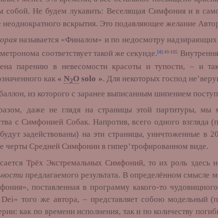
м собой. Не будем лукавить: Веселящая Симфония и в са
е неоднократного вскрытия. Это
подавляющее желание
Автор
орая
называется «Финалом» и по недосмотру надзирающих 
метронома соответствует такой же секунде.
Внутренняя
[4]
:49-105
ена
парению в невесомости
красоты и тупости
, – и та
означенного как
«
N
O
solo »
. Для некоторых господ не’вер
2
 баллон, из которого с заранее выписанным шипением посту
, даже не глядя на страницы этой партитуры, мы м
ства с
Симфонией Собак
. Напротив, всего одного взгляда 
 будут задействованы) на эти страницы, уничтоженные в 20
се черты
Средней Симфонии
в гипер’трофированном виде.
ается
Трёх Экстремальных Симфоний
, то их роль здесь 
ьности
предлагаемого результата. В определённом смысле
ония», поставленная в программу какого-то чудовищного
 Dei
» того же
автора
, – представляет собою модельный (
ерии
: как по времени исполнения, так и по количеству
поги