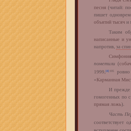
песня
(читай: п
пишет одновре
объятий тысяч
и 
Таким образ
написанные и у
напротив,
за спи
Симфония
пометили
(
соба
1999,
ровно 
[4]
:105
«
Карманная Мис
И прежде всего
гомогенных по с
прямая ложь
).
Часть Пе
соответствует 
вступление сост