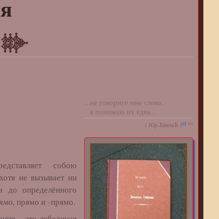
ая
...не говорите мне слова,
я понимаю их едва...
[1]
:366
(
Юр.ХанонЪ
)
дставляет собою
хотя не вызывает ни
н до определённого
ямо
,
прямо и
прямо
.
у
ония – это
лебединая