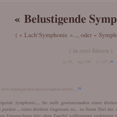
« Belustigende Symp
( « Lach’Symphonie »..., oder « Sympho
zwei
( in
Sätzen )
ос.70, ags.199 (~ 137’)
[6]
 rein anfänglichen Konversation willen ...
[3]
tigende Symphonie...
, Sie stellt gewissermaßen einen direkte
e pardon
..., einen direkten Gegensatz zu... zu ihrem Titel dar,
kten Entsprechung hier ohne Zweifel vollkommen verkörpert i