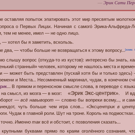
—
Эрик Сати Пер
оставляя попыток эпатировать этот мир пресвятым молотк
опроса о Первых Лицах. Начиная с самого́ Эрика-Альфреда-Л
, тем не менее, имел — не одно лицо.
, — хотел бы я заметить, вскользь.
е два, — чтобы больше не возвращаться к этому вопросу...
[комм. 
 слышу вопрос (откуда-то из кустов): интересно бы знать,
ка
нький странный» человек, которому не нашлось места и време
и — может быть представлен (пускай хотя бы и только здесь)
ремени и Места... Несомненный маргинал, чудак, в конечном сч
трик
... В прямом и переносном смысле слова, в переводе с язы
«Эрик Экс-центрик»
 на смысл, из мозга — в мозг:
. И вдр
аоборот —
всё навыворот
— словно бы вопреки всему..., и са
анекдот, чуть больше чем игра слов...
«Эксцентрик в центр
ги. Чудак в главной роли. Шут на троне. Король на подмостках..
точно.
Именно так
всё и обстоит, с позволения сказать...
упными буквами прямо по краям оголённого сознания, чт