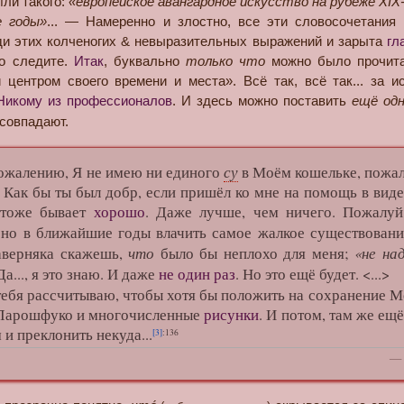
Или такого:
«европейское авангардное искусство на рубеже XIX
е годы»
... — Намеренно и злостно, все эти словосочетани
еди этих колченогих & невыразительных выражений и зарыта
гл
но следите.
Итак
, буквально
только что
можно было прочитат
 центром своего времени и места». Всё так, всё так... за и
Никому из профессионалов
. И здесь можно поставить
ещё одн
совпадают.
су
лению, Я не имею ни единого
в Моём кошельке, пожалу
. Как бы ты был добр, если пришёл ко мне на помощь в ви
 тоже бывает
хорошо
. Даже лучше, чем ничего. Пожалу
ено в ближайшие годы влачить самое жалкое существован
что
«не на
наверняка скажешь,
было бы неплохо для меня;
 Да..., я это знаю. И даже
не один раз
. Но это ещё будет. <...>
тебя рассчитываю, чтобы хотя бы положить на сохранение 
 Ларошфуко и многочисленные
рисунки
. И потом, там же ещ
 и преклонить некуда...
[3]
:136