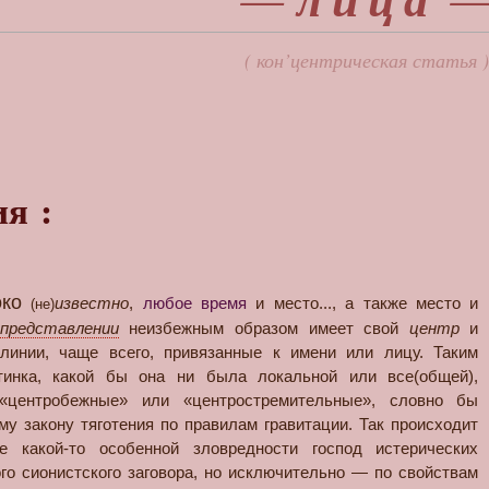
—
лица
( кон’центрическая статья 
я :
ко
известно
,
любое время
и место..., а также место и
(не)
представлении
неизбежным образом имеет свой
центр
и
линии, чаще всего, привязанные к имени или лицу. Таким
тинка, какой бы она ни была локальной или все(общей),
«центробежные» или «центростремительные», словно бы
у закону тяготения по правилам гравитации. Так происходит
е какой-то особенной зловредности господ истерических
го сионистского заговора, но исключительно — по свойствам