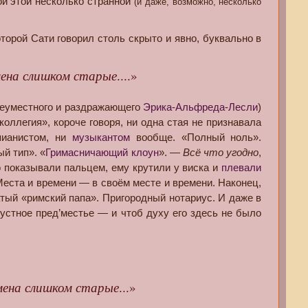
ой этой несколько странной
(и даже, возможно, несколько
которой Сати говорил столь скрыто и явно, буквально в
мена слишком старые
....»
неуместного и раздражающего
Эрика-Альфреда-Лесли
)
оллегия», короче говоря, ни одна стая не признавала
 пианистом, ни
музыкантом
вообще. «Полный ноль».
й тип». «
Гримасничающий клоун
». —
Всё что угодно
,
го показывали пальцем, ему крутили у виска и
плевали
. Места и времени — в своём месте и времени. Наконец,
тый «римский папа». Пригородный нотариус. И даже в
лустное пред’местье — и чтоб духу его здесь не было
мена слишком старые
...»