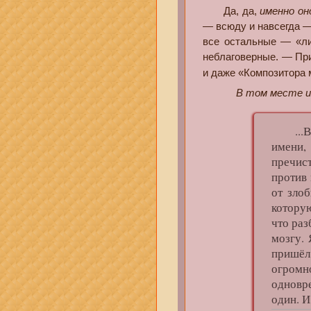
Да, да,
именно он
— всюду и навсегда — 
все остальные — «
неблаговерные. — При
и даже «Композитора 
В том месте и
...Вер
имени,
пречис
против
от зло
которую
что раз
мозгу.
пришёл 
огромн
одновре
один. И