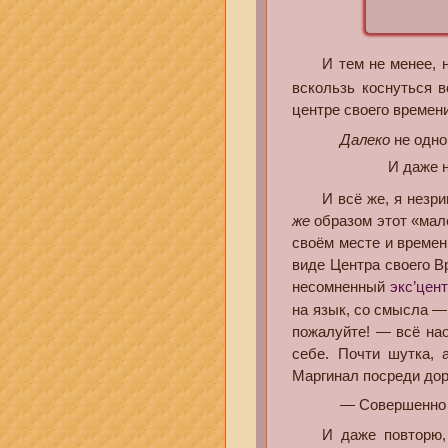
И тем не менее, не 
вскользь коснуться в
центре своего времени
Далеко
не одно
И даже н
И всё же, я незримо
же
образом этот «мале
своём месте и времен
виде Центра своего В
несомненный
экс’цен
на язык, со смысла —
пожалуйте! — всё н
себе. Почти шутка, 
Маргинал посреди доро
— Совершенно 
И даже повторю, кр