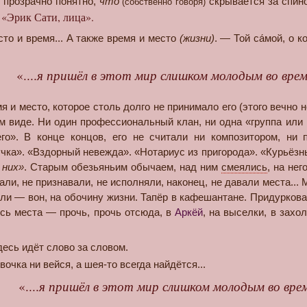
розрачно понятно,
что́
скрывается за спин
(собственно говоря)
«Эрик Сати, лица».
:
 и время... А также время и место
(жизни)
. — Той са́мой, о 
«....
я пришёл в этот мир слишком молодым во вре
 место, которое столь долго не принимало его (этого вечно 
м виде. Ни один профессиональный клан, ни одна «группа или к
го». В конце концов, его не считали ни композитором, ни
а». «Вздорный невежда». «Нотариус из пригорода». «Курьёзны
 них»
. Старым обезьяньим обычаем, над ним
смеялись
, на не
мали, не признавали, не исполняли, наконец, не давали места..
ли — вон, на обочину жизни. Тапёр в кафешантане. Придуркова
сь места — прочь, прочь отсюда, в
Аркёй
, на выселки, в захо
есь идёт слово за словом.
вочка ни вейся, а шея-то всегда найдётся...
«....
я пришёл в этот мир слишком молодым во вре