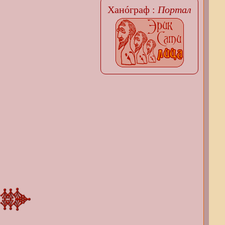
Ханóграф :
Портал