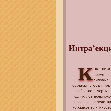
Интра’екци
к
ак широ
время
в
силовые 
образом, любая кар
приобретает черты 
подчиняясь всемирном
вовсе не вследстви
историков или мирово