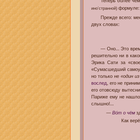
Теперь более чем п
формуле
ино’странной)
Прежде всего: место
двух словах:
— Оно... Это время и
решительно ни в како
Эрика Сати за «свое
«Сумасшедший самоучк
но только не
«один из
вослед
, его не прини
его отовсюду вытесни
Париже ему не нашло
слышно!...
—
Во́т о чём
зд
Как верё