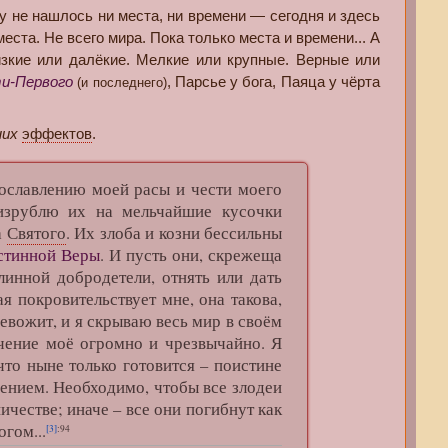
ку не нашлось ни места, ни времени — сегодня и здесь
еста. Не всего мира. Пока только места и времени... А
изкие или далёкие. Мелкие или крупные. Верные или
и-Первого
, Парсье у бога, Паяца у чёрта
(и последнего)
них
эффектов
.
славлению моей расы и чести моего
 изрублю их на мельчайшие кусочки
а
Святого
. Их злоба и козни бессильны
стинной Веры
. И пусть они, скрежеща
линной добродетели, отнять или дать
я покровительствует мне, она такова,
ревожит, и я скрываю весь мир в своём
ачение моё огромно и чрезвычайно. Я
что ныне только готовится – поистине
ением. Необходимо, чтобы все злодеи
честве; иначе – все они погибнут как
гом...
[3]
:94