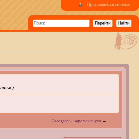
Представиться системе
татья )
→
Савояровы :
короли и внуки