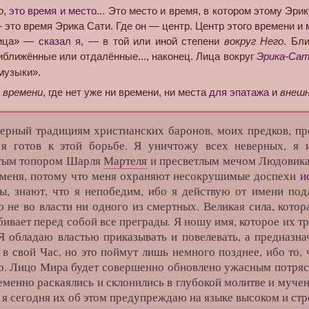
о
,
это время и место
... Это место и время, в котором этому Эри
это время Эрика Сати. Где он — центр. Центр этого времени и м
лица» —
сказал я
, — в той или иной степени
вокруг Него
. Бл
ближённые или отдалённые..., наконец. Лица вокруг
Эрика-Сат
музыки».
 времени
, где нет уже ни времени, ни места
для эпатажа
и
внеш
ный традициям христианских баронов, моих предков, про
 я готов к этой борьбе. Я уничтожу всех неверных, я
тым топором Шарля
Мартеля
и пресветлым мечом Людовик
 меня, потому что меня охраняют несокрушимые доспехи
и
бы, знают, что я непобедим, ибо я действую от имени под
 не во власти ни одного из смертных. Великая сила, котора
бивает перед собой все преграды. Я ношу имя, которое их т
 Я обладаю властью приказывать и повелевать, а предназн
в свой Час, но это поймут лишь немного позднее, ибо то, 
о. Лицо Мира будет совершенно обновлено ужасным потряс
менно раскаялись и склонились в глубокой молитве и мучени
 я сегодня их об этом предупреждаю на языке высоком и стро