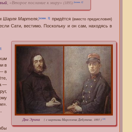
вый
, «Второе послание к миру»
[комм. 2]
(1895)
ом
Шарля Мартеля
,
придётся
[комм. 3]
(вместо предисловия)
если Сати, вестимо. Поскольку и он сам, находясь в
4]
ким
ни в
 — в
ёте,
ка —
уг,
мому
е».
.
Два Эрика
( с картины Марселена Дебутена, 1893 )
[4]
обы