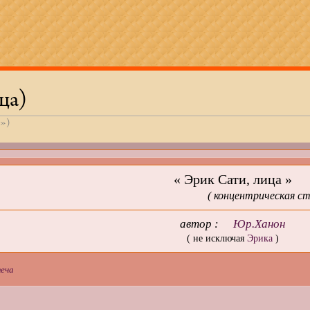
ца)
s
»)
« Эрик Сати, лица »
( концентрическая с
автор :
Юр.Ханон
( не исключая
Эрика
)
еча