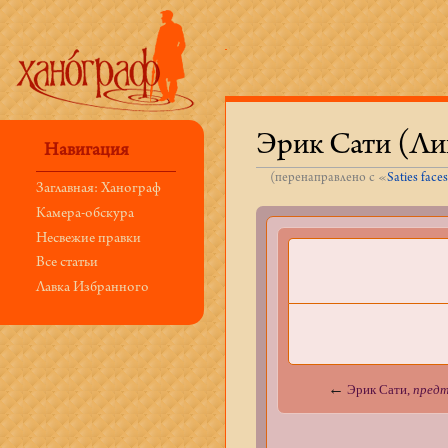
Эрик Сати (Ли
Навигация
(перенаправлено с «
Saties face
Заглавная: Ханограф
Перейти к:
навигация
,
поиск
Камера-обскура
Несвежие правки
Все статьи
Лавка Избранного
←
Эрик Сати,
предт