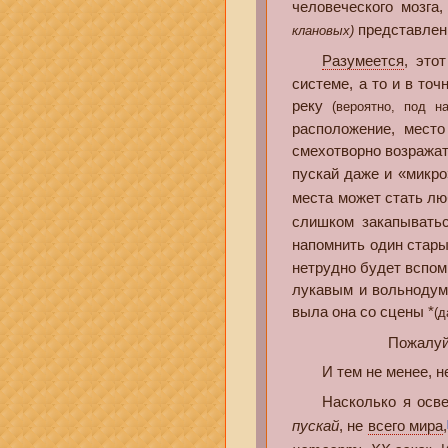
человеческого мозга
представлени
клановых)
Разумеется
, это
системе, а то и в то
реку
(вероятно, под 
расположение, место 
смехотворно возражат
пускай даже и «микро
места может стать люб
слишком закапывать
напомнить один стары
нетрудно будет вспом
лукавым и вольнодум
выла она со сцены *
(д
Пожалуй
И тем не менее, не с
Насколько я осведом
пускай
, не
всего мира
,