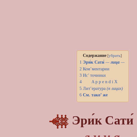
Содержание
[
убрать
]
1
Эри́к Сати́
—
лица
—
2
Ком’ментарии
3
Ис’ точники
4
A p p e n d i X
5
Лит’ература
(в лицах)
6
См. тако’ же
Эри́к Сати́