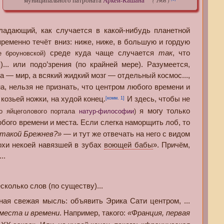
муниципального патроната
Аркёй-Кашана
( 1908 )
адающий, как случается в какой-нибудь планетной
пременно течёт вниз: ниже, ниже, в большую и гордую
среде куда чаще случается
так
, что
е броуновской)
... или подо’зрения (по крайней мере). Разумеется,
а — мир, а всякий жидкий мозг — отдельный космос...,
а, нельзя не признать, что центром любого времени и
козьей ножки, на худой конец.
И здесь, чтобы не
[комм. 1]
я могу только
го яйцеголового портала
натур-философии
)
юбого времени и места. Если слегка наморщить лоб, то
 такой Брежнев?»
— и тут же отвечать на него с видом
охи некоей навязшей в зубах
воющей бабы
». Причём,
..
олько слов (по существу)...
я свежая мысль: объявить Эрика Сати центром, ...
места и времени
. Например, такого:
«Франция, первая