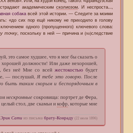
-XX веков»
. Или, на худой конец, такого:
«французская
я страдают академическим
сколиозом
. И неспроста...,
авная собака
всей этой истории. — Следите за моими
ь: «до сих пор ещё никому не приходило в голову
сключением одного (пропущенного) ключевого слова:
у точку
, поскольку в ней — причина и
следствие
(по)
й, это самое худшее, что я мог бы сказать о
де хорошей должности! Или даже нехорошей,
й, без неё Мне со всей
жестокостью
будет
Я тебе это говорю
ие, — послушай,
. После
до быть таким скорым и беспорядочным в
нескромные
Мои
сокровища: портрет де Фера,
ё целый стол, две скамьи и
кофр
, которые мне
—
Эрик Сати
из письма
брату-Конраду
(22 июля 1896)