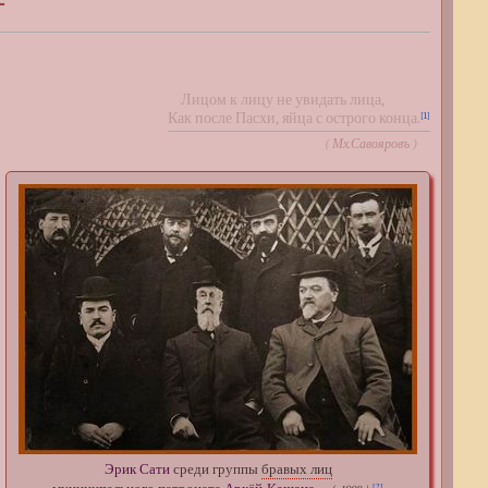
—
)
Лицом к лицу не увидать лица,
Как после Пасхи, яйца с острого конца.
[1]
(
Мх.Савояровъ
)
Эрик Сати
среди группы
бравых лиц
[2]