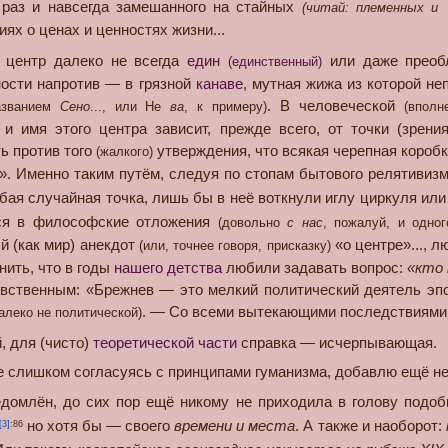
, раз и навсегда замешанного на стайных
(читай: племенных и
ях о ценах и ценностях жизни...
т центр далеко не всегда
един
или даже преобл
(единственный)
чности напротив — в грязной
канаве
, мутная жижа из которой не
. В человеческой
названием
Сено
..., или Не
ва
, к примеру)
(вполн
и имя этого центра зависит, прежде всего, от точки (зрения)
ь против того
утверждения, что всякая черепная коробк
(жалкого)
». Именно таким путём, следуя по стопам бытового релятивизм
ая случайная точка, лишь бы в неё воткнули иглу циркуля или 
ся в философские отложения
(довольно
с нас
, пожалуй, и одно
й (как мир) анекдот
«о центре»..., л
(или, точнее говоря, присказку)
нить, что в годы
нашего детства
любили задавать вопрос:
«кто
вственным: «Брежнев — это мелкий политический деятель эп
. — Со всеми вытекающими последствиями.
алеко не политической)
, для (чисто)
теоретической части
справка — исчерпывающая.
лишком согласуясь с принципами гуманизма, добавлю ещё неск
лён, до сих пор ещё никому не приходила в голову подобна
но хотя бы — своего
времени и места
. А также и наоборот:
[3]
:86