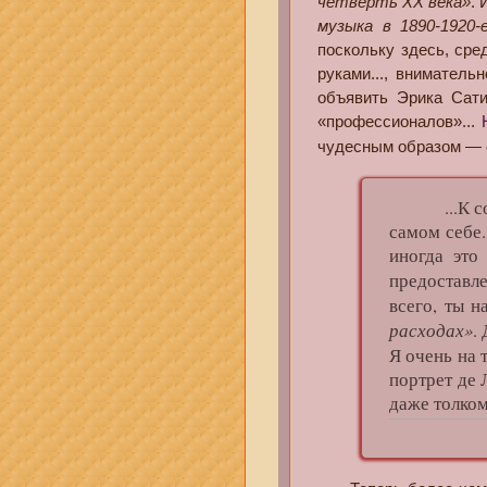
четверть XX века»
. 
музыка в 1890-1920-
поскольку здесь, ср
руками..., вниматель
объявить Эрика Сати
«профессионалов»...
чудесным образом — 
...К сожа
самом себе
иногда это
предоставл
всего, ты 
расходах»
.
Я очень на 
портрет де
даже толком